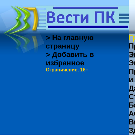
> На главную
Г
страницу
П
> Добавить в
Э
избранное
Э
Ограничение: 16+
П
и
Д
С
Б
А
В
З