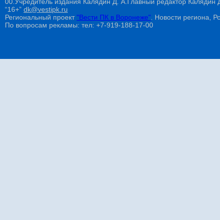
00.Учредитель издания Калядин Д. А.Главный редактор Калядин
“16+”
dk@vestipk.ru
Региональный проект
"Вести ПК в Воронеже"
. Новости региона, Ро
По вопросам рекламы: тел: +7-919-188-17-00