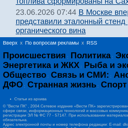
топлива сформированы на Са
В Москве вп
23.06.2026 07:44
представили эталонный стенд 
органического вина
Вверх
x
По вопросам рекламы
x
RSS
Происшествия
Политика
Эк
:
:
Энергетика и ЖКХ
Рыба и эк
:
Общество
Связь и СМИ:
Ан
:
:
ДФО
Странная жизнь
Спорт
:
:
Статьи из архива
© "Вести ПК" , 2004.Сетевое издание «Вести ПК» зарегистрирова
сфере связи, информационных технологий и массовых коммуникац
регистрации ЭЛ № ФС 77 - 57147. При использовании материалов
обязательна.
Адрес электронной почты и номер телефона редакции: E-mail: dk@