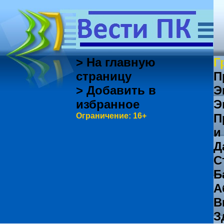
> На главную
Г
страницу
П
> Добавить в
Э
избранное
Э
Ограничение: 16+
П
и
Д
С
Б
А
В
З