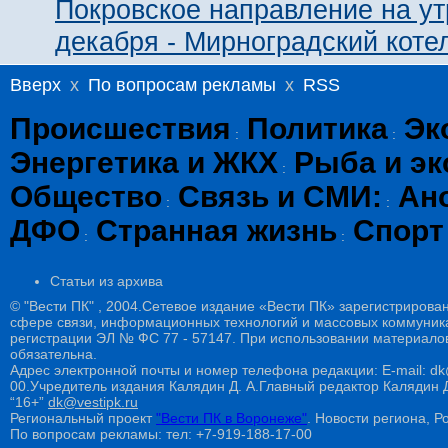
Покровское направление на ут
декабря - Мирноградский коте
Вверх
x
По вопросам рекламы
x
RSS
Происшествия
Политика
Эк
:
:
Энергетика и ЖКХ
Рыба и эк
:
Общество
Связь и СМИ:
Ан
:
:
ДФО
Странная жизнь
Спорт
:
:
Статьи из архива
© "Вести ПК" , 2004.Сетевое издание «Вести ПК» зарегистрирова
сфере связи, информационных технологий и массовых коммуникац
регистрации ЭЛ № ФС 77 - 57147. При использовании материалов
обязательна.
Адрес электронной почты и номер телефона редакции: E-mail: dk@
00.Учредитель издания Калядин Д. А.Главный редактор Калядин
“16+”
dk@vestipk.ru
Региональный проект
"Вести ПК в Воронеже"
. Новости региона, Ро
По вопросам рекламы: тел: +7-919-188-17-00