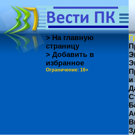
> На главную
Г
страницу
П
> Добавить в
Э
избранное
Э
Ограничение: 16+
П
и
Д
С
Б
А
В
З