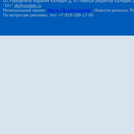
00.Учредитель издания Калядин Д. А.Главный редактор Калядин
“16+”
dk@vestipk.ru
Региональный проект
"Вести ПК в Воронеже"
. Новости региона, Ро
По вопросам рекламы: тел: +7-919-188-17-00