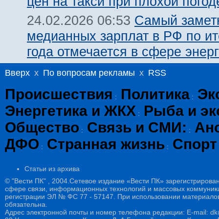
цен на такси при плохой погод
Самый замет
24.02.2026 06:53
медианных зарплат в РФ по ит
года отмечается в сфере энерг
Вверх
x
По вопросам рекламы
x
RSS
Происшествия
Политика
Эк
:
:
Энергетика и ЖКХ
Рыба и эк
:
Общество
Связь и СМИ:
Ан
:
:
ДФО
Странная жизнь
Спорт
:
:
Статьи из архива
© "Вести ПК" , 2004.Сетевое издание «Вести ПК» зарегистрирова
сфере связи, информационных технологий и массовых коммуникац
регистрации ЭЛ № ФС 77 - 57147. При использовании материалов
обязательна.
Адрес электронной почты и номер телефона редакции: E-mail: dk@