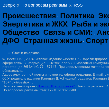
Вверх
x
По вопросам рекламы
x
RSS
Происшествия
Политика
Эк
:
:
Энергетика и ЖКХ
Рыба и эк
:
Общество
Связь и СМИ:
Ан
:
:
ДФО
Странная жизнь
Спорт
:
:
Статьи из архива
© "Вести ПК" , 2004.Сетевое издание «Вести ПК» зарегистрирова
сфере связи, информационных технологий и массовых коммуникац
регистрации ЭЛ № ФС 77 - 57147. При использовании материалов
обязательна.
Адрес электронной почты и номер телефона редакции: E-mail: dk@
00.Учредитель издания Калядин Д. А.Главный редактор Калядин
“16+”
dk@vestipk.ru
Региональный проект
"Вести ПК в Воронеже"
. Новости региона, Ро
По вопросам рекламы: тел: +7-919-188-17-00