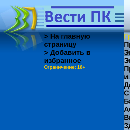
> На главную
Г
страницу
П
> Добавить в
Э
избранное
Э
Ограничение: 16+
П
и
Д
С
Б
А
В
З