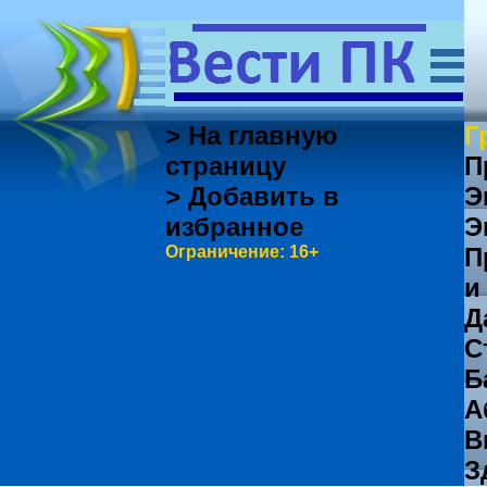
> На главную
Г
страницу
П
> Добавить в
Э
избранное
Э
Ограничение: 16+
П
и
Д
С
Б
А
В
З