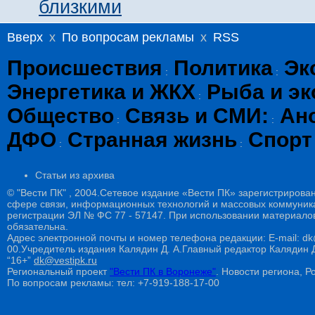
близкими
Вверх
x
По вопросам рекламы
x
RSS
Происшествия
Политика
Эк
:
:
Энергетика и ЖКХ
Рыба и эк
:
Общество
Связь и СМИ:
Ан
:
:
ДФО
Странная жизнь
Спорт
:
:
Статьи из архива
© "Вести ПК" , 2004.Сетевое издание «Вести ПК» зарегистрирова
сфере связи, информационных технологий и массовых коммуникац
регистрации ЭЛ № ФС 77 - 57147. При использовании материалов
обязательна.
Адрес электронной почты и номер телефона редакции: E-mail: dk@
00.Учредитель издания Калядин Д. А.Главный редактор Калядин
“16+”
dk@vestipk.ru
Региональный проект
"Вести ПК в Воронеже"
. Новости региона, Ро
По вопросам рекламы: тел: +7-919-188-17-00