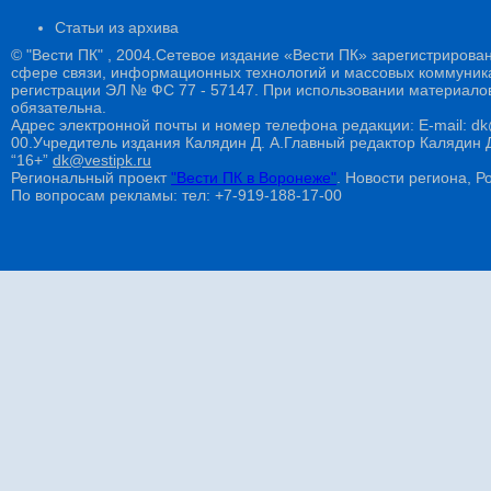
Статьи из архива
© "Вести ПК" , 2004.Сетевое издание «Вести ПК» зарегистрирова
сфере связи, информационных технологий и массовых коммуникац
регистрации ЭЛ № ФС 77 - 57147. При использовании материалов
обязательна.
Адрес электронной почты и номер телефона редакции: E-mail: dk@
00.Учредитель издания Калядин Д. А.Главный редактор Калядин
“16+”
dk@vestipk.ru
Региональный проект
"Вести ПК в Воронеже"
. Новости региона, Ро
По вопросам рекламы: тел: +7-919-188-17-00