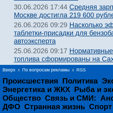
Средняя зарп
30.06.2026 17:44
Москве достигла 219 600 рубле
Насколько э
26.06.2026 09:29
таблетки-присадки для бензоб
автоэксперта
Нормативные
25.06.2026 09:17
топлива сформированы на Са
Вверх
x
По вопросам рекламы
x
RSS
Происшествия
Политика
Эк
:
:
Энергетика и ЖКХ
Рыба и эк
:
Общество
Связь и СМИ:
Ан
:
:
ДФО
Странная жизнь
Спорт
:
: