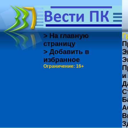
> На главную
Г
страницу
П
> Добавить в
Э
избранное
Э
Ограничение: 16+
П
и
Д
С
Б
А
В
З