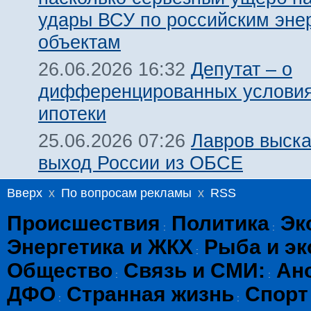
удары ВСУ по российским эне
объектам
Депутат – о
26.06.2026 16:32
дифференцированных условия
ипотеки
Лавров выска
25.06.2026 07:26
выход России из ОБСЕ
Вверх
x
По вопросам рекламы
x
RSS
Происшествия
Политика
Эк
:
:
Энергетика и ЖКХ
Рыба и эк
:
Общество
Связь и СМИ:
Ан
:
:
ДФО
Странная жизнь
Спорт
:
: