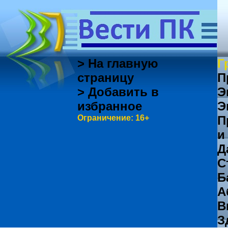
> На главную
Г
страницу
П
> Добавить в
Э
избранное
Э
Ограничение: 16+
П
и
Д
С
Б
А
В
З