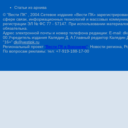
Статьи из архива
© "Вести ПК" , 2004.Сетевое издание «Вести ПК» зарегистрирова
сфере связи, информационных технологий и массовых коммуникац
регистрации ЭЛ № ФС 77 - 57147. При использовании материалов
обязательна.
Адрес электронной почты и номер телефона редакции: E-mail: dk@
00.Учредитель издания Калядин Д. А.Главный редактор Калядин
“16+”
dk@vestipk.ru
Региональный проект
"Вести ПК в Воронеже"
. Новости региона, Ро
По вопросам рекламы: тел: +7-919-188-17-00