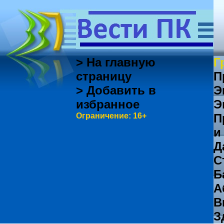
> На главную
Г
страницу
П
> Добавить в
Э
избранное
Э
Ограничение: 16+
П
и
Д
С
Б
А
В
З