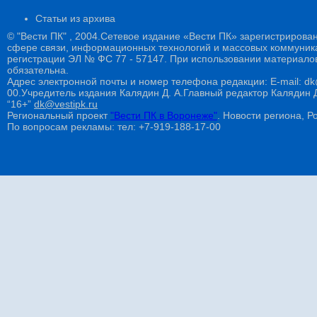
Статьи из архива
© "Вести ПК" , 2004.Сетевое издание «Вести ПК» зарегистрирова
сфере связи, информационных технологий и массовых коммуникац
регистрации ЭЛ № ФС 77 - 57147. При использовании материалов
обязательна.
Адрес электронной почты и номер телефона редакции: E-mail: dk@
00.Учредитель издания Калядин Д. А.Главный редактор Калядин
“16+”
dk@vestipk.ru
Региональный проект
"Вести ПК в Воронеже"
. Новости региона, Ро
По вопросам рекламы: тел: +7-919-188-17-00