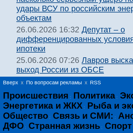
удары ВСУ по российским эне
объектам
Депутат – о
26.06.2026 16:32
дифференцированных условия
ипотеки
Лавров выска
25.06.2026 07:26
выход России из ОБСЕ
Вверх
x
По вопросам рекламы
x
RSS
Происшествия
Политика
Эк
:
:
Энергетика и ЖКХ
Рыба и эк
:
Общество
Связь и СМИ:
Ан
:
:
ДФО
Странная жизнь
Спорт
:
: