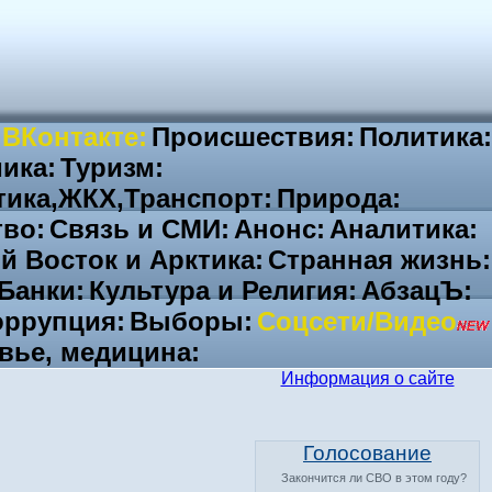
 ВКонтакте:
Происшествия:
Политика:
ика:
Туризм:
тика,ЖКХ,Транспорт:
Природа:
во:
Связь и СМИ:
Анонс:
Аналитика:
й Восток и Арктика:
Странная жизнь:
Банки:
Культура и Религия:
АбзацЪ:
ррупция:
Выборы:
Соцсети/Видео
вье, медицина:
Информация о сайте
Голосование
Закончится ли СВО в этом году?