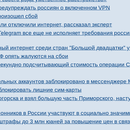
редупреждать россиян о включенном VPN
роизошел сбой
сли отключили интернет, рассказал эксперт
Telegram все еще не исполняет требования росси
й интернет среди стран "Большой двадцатки" 
Ф опять жалуются на сбои
есекундно подсчитывающий стоимость операции 
ельных аккаунтов заблокировано в мессенджере 
 блокировать лишние сим-карты
горска и взял большую часть Приморского, наст
онников в России участвуют в социально значим
 штрафы до 3 млн юаней за повышение цен в свя