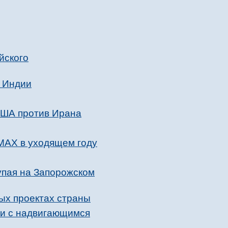
йского
у Индии
США против Ирана
MAX в уходящем году
упая на Запорожском
ых проектах страны
зи с надвигающимся