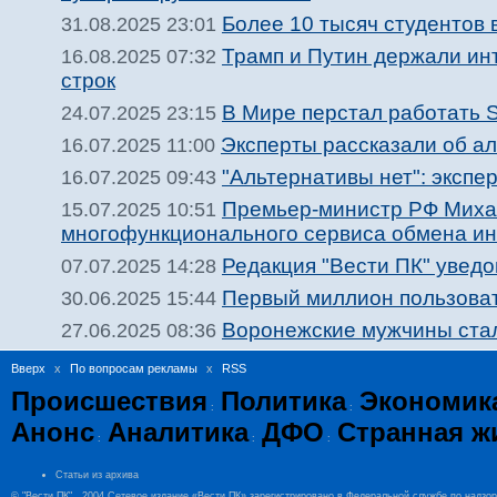
Более 10 тысяч студентов
31.08.2025 23:01
Трамп и Путин держали инт
16.08.2025 07:32
строк
В Мире перстал работать St
24.07.2025 23:15
Эксперты рассказали об а
16.07.2025 11:00
"Альтернативы нет": экспе
16.07.2025 09:43
Премьер-министр РФ Миха
15.07.2025 10:51
многофункционального сервиса обмена и
Редакция "Вести ПК" увед
07.07.2025 14:28
Первый миллион пользоват
30.06.2025 15:44
Воронежские мужчины стал
27.06.2025 08:36
Вверх
x
По вопросам рекламы
x
RSS
Происшествия
Политика
Экономик
:
:
Анонс
Аналитика
ДФО
Странная ж
:
:
:
Статьи из архива
© "Вести ПК" , 2004.Сетевое издание «Вести ПК» зарегистрировано в Федеральной службе по надзо