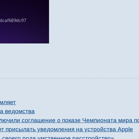
омляет
га ведомства
ключили соглашение о показе Чемпионата мира п
ет присылать уведомления на устройства Apple
ть своего рода умственное расстройство»