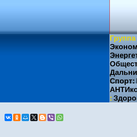
Группа
Эконом
Энерге
Общест
Дальни
Спорт:
АНТИко
:
Здоро