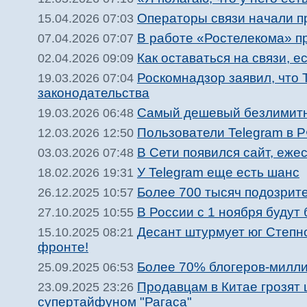
Операторы связи начали п
15.04.2026 07:03
В работе «Ростелекома» п
07.04.2026 07:07
Как оставаться на связи, е
02.04.2026 09:09
Роскомнадзор заявил, что 
19.03.2026 07:04
законодательства
Самый дешевый безлимитны
19.03.2026 06:48
Пользователи Telegram в Р
12.03.2026 12:50
В Сети появился сайт, еж
03.03.2026 07:48
У Telegram еще есть шанс
18.02.2026 19:31
Более 700 тысяч подозрит
26.12.2025 10:57
В России с 1 ноября будут
27.10.2025 10:55
Десант штурмует юг Степно
15.10.2025 08:21
фронте!
Более 70% блогеров-милли
25.09.2025 06:53
Продавцам в Китае грозят
23.09.2025 23:26
супертайфуном "Рагаса"