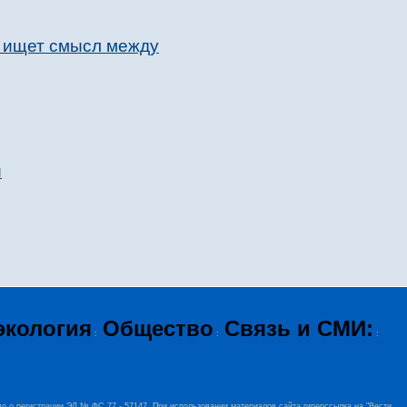
а ищет смысл между
и
экология
Общество
Связь и СМИ:
:
:
:
во о регистрации ЭЛ № ФС 77 - 57147. При использовании материалов сайта гиперссылка на "Вести