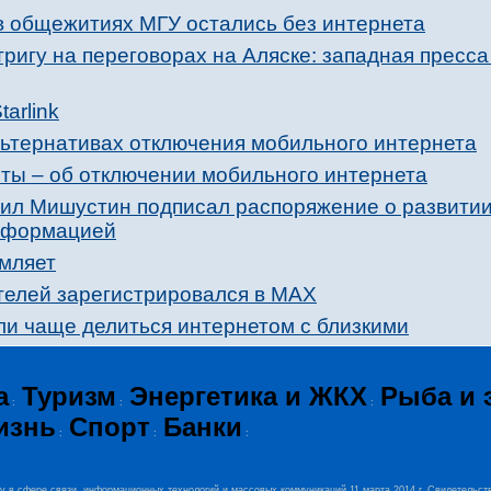
 в общежитиях МГУ остались без интернета
ригу на переговорах на Аляске: западная пресс
arlink
льтернативах отключения мобильного интернета
рты – об отключении мобильного интернета
ил Мишустин подписал распоряжение о развити
нформацией
омляет
елей зарегистрировался в МАХ
и чаще делиться интернетом с близкими
а
Туризм
Энергетика и ЖКХ
Рыба и 
:
:
:
изнь
Спорт
Банки
:
:
:
ру в сфере связи, информационных технологий и массовых коммуникаций 11 марта 2014 г. Свидетельст