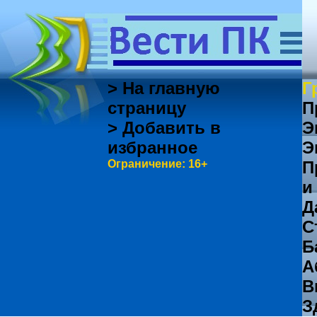
> На главную
Г
страницу
П
> Добавить в
Э
избранное
Э
Ограничение: 16+
П
и
Д
С
Б
А
В
З