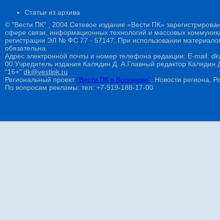
Статьи из архива
© "Вести ПК" , 2004.Сетевое издание «Вести ПК» зарегистрирова
сфере связи, информационных технологий и массовых коммуникац
регистрации ЭЛ № ФС 77 - 57147. При использовании материалов
обязательна.
Адрес электронной почты и номер телефона редакции: E-mail: dk@
00.Учредитель издания Калядин Д. А.Главный редактор Калядин
“16+”
dk@vestipk.ru
Региональный проект
"Вести ПК в Воронеже"
. Новости региона, Ро
По вопросам рекламы: тел: +7-919-188-17-00