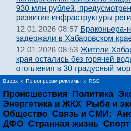
930 млн рублей, предусмотре
развитие инфраструктуры рег
Браконьера-
12.01.2026 08:57
задержали в Хабаровском кра
Жители Хаба
12.01.2026 08:53
края остались без горячей вод
отопления в 30-градусный мор
Вверх
x
По вопросам рекламы
x
RSS
Происшествия
Политика
Эк
:
:
Энергетика и ЖКХ
Рыба и эк
:
Общество
Связь и СМИ:
Ан
:
:
ДФО
Странная жизнь
Спорт
:
: