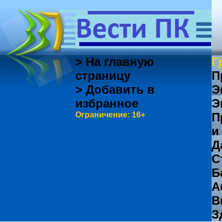
> На главную
Г
страницу
П
> Добавить в
Э
избранное
Э
Ограничение: 16+
П
и
Д
С
Б
А
В
З