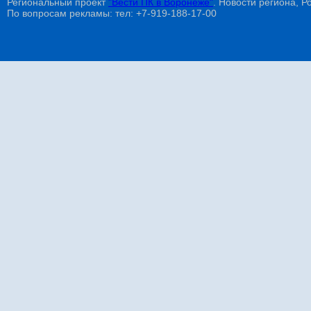
Региональный проект
"Вести ПК в Воронеже"
. Новости региона, Ро
По вопросам рекламы: тел: +7-919-188-17-00