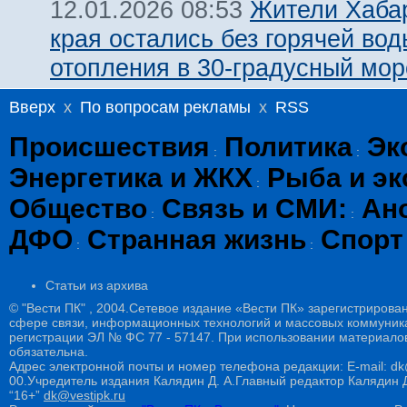
Жители Хаба
12.01.2026 08:53
края остались без горячей вод
отопления в 30-градусный мор
Вверх
x
По вопросам рекламы
x
RSS
Происшествия
Политика
Эк
:
:
Энергетика и ЖКХ
Рыба и эк
:
Общество
Связь и СМИ:
Ан
:
:
ДФО
Странная жизнь
Спорт
:
:
Статьи из архива
© "Вести ПК" , 2004.Сетевое издание «Вести ПК» зарегистрирова
сфере связи, информационных технологий и массовых коммуникац
регистрации ЭЛ № ФС 77 - 57147. При использовании материалов
обязательна.
Адрес электронной почты и номер телефона редакции: E-mail: dk@
00.Учредитель издания Калядин Д. А.Главный редактор Калядин
“16+”
dk@vestipk.ru