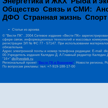
Энергетика и ЖКХ
Рыба и эк
:
Общество
Связь и СМИ:
Ан
:
:
ДФО
Странная жизнь
Спорт
:
:
Статьи из архива
© "Вести ПК" , 2004.Сетевое издание «Вести ПК» зарегистрирова
сфере связи, информационных технологий и массовых коммуникац
регистрации ЭЛ № ФС 77 - 57147. При использовании материалов
обязательна.
Адрес электронной почты и номер телефона редакции: E-mail: dk@
00.Учредитель издания Калядин Д. А.Главный редактор Калядин
“16+”
dk@vestipk.ru
Региональный проект
"Вести ПК в Воронеже"
. Новости региона, Ро
По вопросам рекламы: тел: +7-919-188-17-00