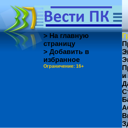
> На главную
Г
страницу
П
> Добавить в
Э
избранное
Э
Ограничение: 16+
П
и
Д
С
Б
А
В
З