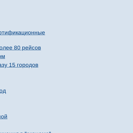
ертификационные
олее 80 рейсов
ом
зу 15 городов
вод
ной