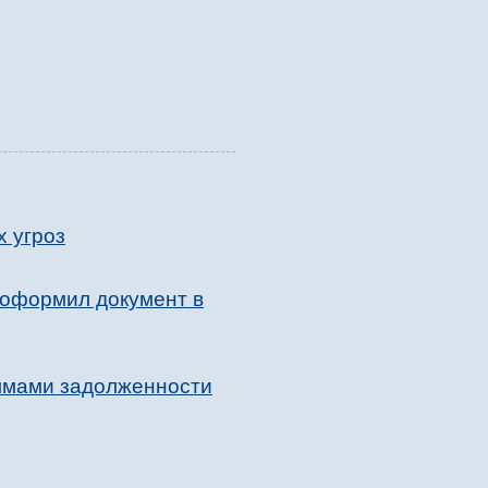
х угроз
 оформил документ в
уммами задолженности