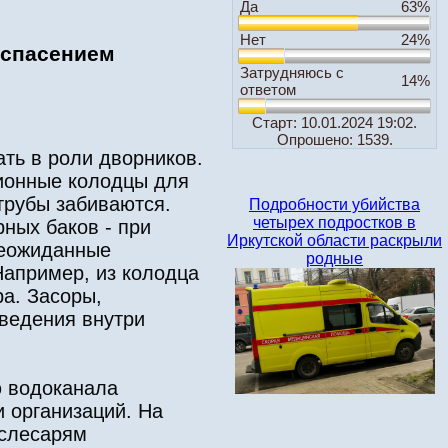
Да
63%
Нет
24%
 спасением
Затрудняюсь с
14%
ответом
Старт: 10.01.2024 19:02.
Опрошено: 1539.
ть в роли дворников.
ционные колодцы для
 трубы забиваются.
Подробности убийства
четырех подростков в
ных баков - при
Иркутской области раскрыли
неожиданные
родные
Например, из колодца
а. Засоры,
ведения внутри
ю водоканала
 организаций. На
 слесарям