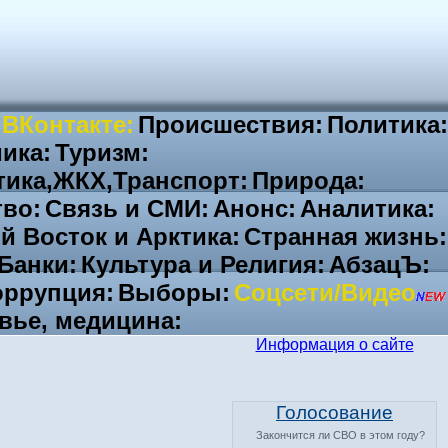
 ВКонтакте:
Происшествия:
Политика:
ика:
Туризм:
тика,ЖКХ,Транспорт:
Природа:
во:
Связь и СМИ:
Анонс:
Аналитика:
й Восток и Арктика:
Странная жизнь:
Банки:
Культура и Религия:
АбзацЪ:
ррупция:
Выборы:
Соцсети/Видео
вье, медицина:
Информация о сайте
Голосование
Закончится ли СВО в этом году?