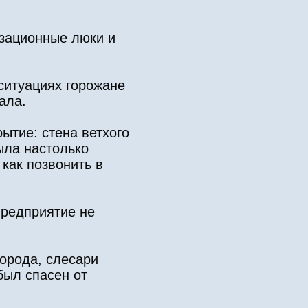
изационные люки и
ситуациях горожане
ала.
ытие: стена ветхого
ыла настолько
 как позвонить в
предприятие не
города, слесари
был спасен от