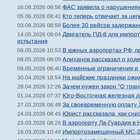
ФАС заявила о нарушениях 
16.06.2026 06:56
Кто теперь отвечает за цеп
05.06.2026 08:41
Более 30 рейсов задержан
03.06.2026 06:58
Двигатель ПД-8 для импо
14.05.2026 09:04
испытания
В южных аэропортах РФ, п
08.05.2026 10:53
Алиханов рассказал о ход
08.05.2026 08:09
Временные ограничения и 
05.05.2026 06:40
На майские праздники ожи
30.04.2026 18:54
Зачем нужен закон "О тран
28.04.2026 12:26
Юго-Восточная железная до
01.04.2026 07:37
За своевременную оплату 
27.03.2026 06:49
Юрист рассказала, как сни
24.03.2026 08:45
В аэропорту Ла-Гуардия в
23.03.2026 08:26
Импортозамещенный МС-21 
16.03.2026 10:49