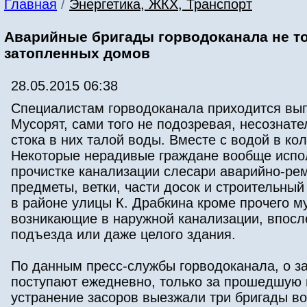
Главная
/
Энергетика, ЖКХ, Транспорт
Аварийные бригады горводоканала не то
затопленных домов
28.05.2015 06:38
Специалистам горводоканала приходится вып
Мусорят, сами того не подозревая, несознат
стока в них талой воды. Вместе с водой в ко
Некоторые нерадивые граждане вообще испол
прочистке канализации слесари аварийно-ре
предметы, ветки, части досок и строительны
в районе улицы К. Драбкина кроме прочего м
возникающие в наружной канализации, впосл
подъезда или даже целого здания.
По данным пресс-службы горводоканала, о з
поступают ежедневно, только за прошедшую 
устранение засоров выезжали три бригады во