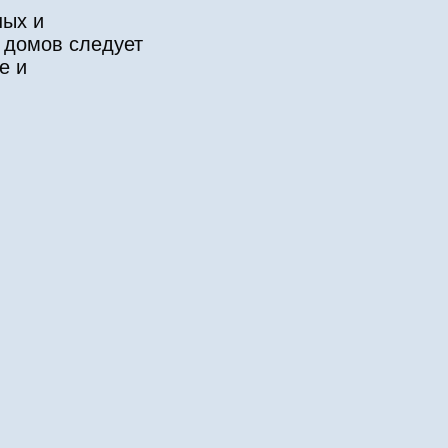
ных и
 домов следует
е и