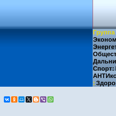
Группа
Эконом
Энерге
Общест
Дальни
Спорт:
АНТИко
:
Здоро