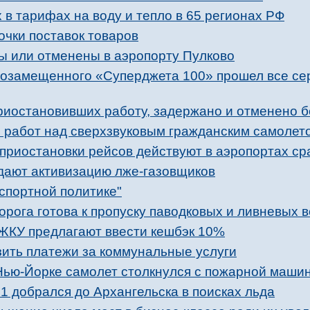
в тарифах на воду и тепло в 65 регионах РФ
очки поставок товаров
ы или отменены в аэропорту Пулково
ртозамещенного «Суперджета 100» прошел все с
риостановивших работу, задержано и отменено б
е работ над сверхзвуковым гражданским самолет
приостановки рейсов действуют в аэропортах сра
дают активизацию лже-газовщиков
спортной политике"
рога готова к пропуску паводковых и ливневых 
ЖКУ предлагают ввести кешбэк 10%
зить платежи за коммунальные услуги
 Нью-Йорке самолет столкнулся c пожарной маши
добрался до Архангельска в поисках льда