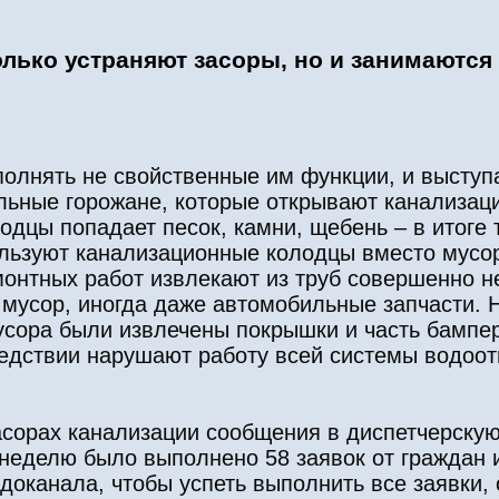
лько устраняют засоры, но и занимаются
олнять не свойственные им функции, и выступа
ельные горожане, которые открывают канализа
лодцы попадает песок, камни, щебень – в итоге
ьзуют канализационные колодцы вместо мусор
монтных работ извлекают из труб совершенно 
й мусор, иногда даже автомобильные запчасти. 
усора были извлечены покрышки и часть бампер
едствии нарушают работу всей системы водоот
асорах канализации сообщения в диспетчерску
неделю было выполнено 58 заявок от граждан и
доканала, чтобы успеть выполнить все заявки,