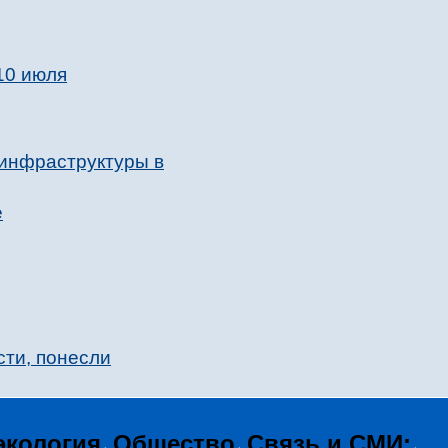
10 июля
 инфраструктуры в
е
сти, понесли
экология
Общество
Связь и СМИ: