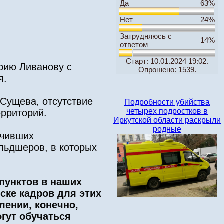
Да
63%
Нет
24%
Затрудняюсь с
14%
ответом
Старт: 10.01.2024 19:02.
трию Ливанову с
Опрошено: 1539.
я.
Сущева, отсутствие
Подробности убийства
четырех подростков в
ерриторий.
Иркутской области раскрыли
родные
учивших
льдшеров, в которых
пунктов в наших
иске кадров для этих
лении, конечно,
огут обучаться