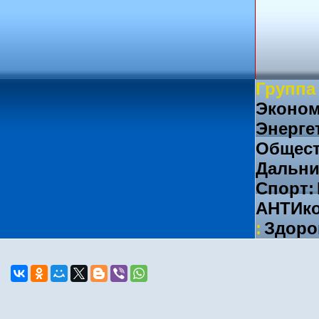
Группа
Эконом
Энерге
Общест
Дальни
Спорт:
АНТИко
:
Здоро