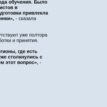
ода обучения. Было
истов в
одготовки привлекла
инки»,
- сказала
утствуют уже полтора
отки и принятия.
гионы, где есть
же столкнулись с
ем этот вопрос»,
-