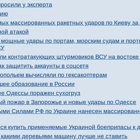
просили у эксперта
нию
мых массированных ракетных ударов по Киеву за
ной атакой
 мощные удары по портам, морским судам и пор
СУ
ли контратакующих штурмовиков ВСУ на востоке
к защитить аккаунты в соцсетя
опольем вычисляли по гексакоптерам
сшее образование в России
е Одессы поражен сухогруз
й пожар в Запорожье и новые удары по Одессе
ыми Силами РФ по Украине нанесен массирован
ся купить применяемые Украиной боеприпасы к 
д какими деревьями машину лучше не ставить