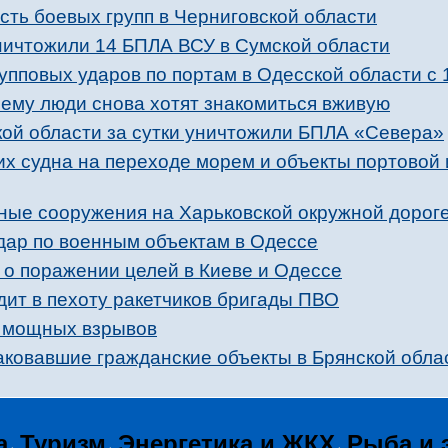
ть боевых групп в Черниговской области
уничтожили 14 БПЛА ВСУ в Сумской области
упповых ударов по портам в Одесской области с 
ему люди снова хотят знакомиться вживую
кой области за сутки уничтожили БПЛА «Севера»
их судна на переходе морем и объекты портовой
ные сооружения на Харьковской окружной дорог
дар по военным объектам в Одессе
о поражении целей в Киеве и Одессе
ит в пехоту ракетчиков бригады ПВО
и мощных взрывов
аковавшие гражданские объекты в Брянской обла
а
Туризм
Энергетика и ЖКХ
Рыба и 