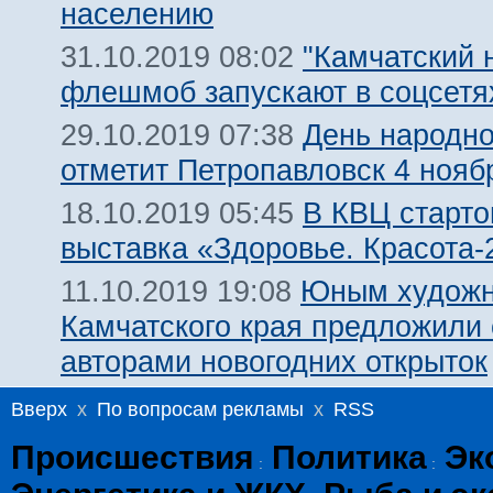
населению
"Камчатский 
31.10.2019 08:02
флешмоб запускают в соцсетя
День народно
29.10.2019 07:38
отметит Петропавловск 4 нояб
В КВЦ старто
18.10.2019 05:45
выставка «Здоровье. Красота-
Юным художн
11.10.2019 19:08
Камчатского края предложили 
авторами новогодних открыток
Вверх
x
По вопросам рекламы
x
RSS
Происшествия
Политика
Эк
:
: