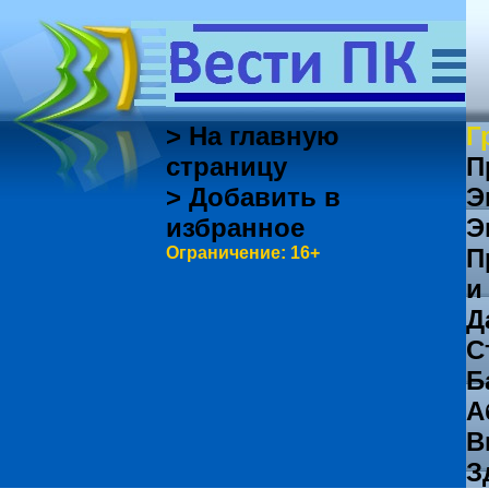
> На главную
Г
страницу
П
> Добавить в
Э
избранное
Э
Ограничение: 16+
П
и
Д
С
Б
А
В
З