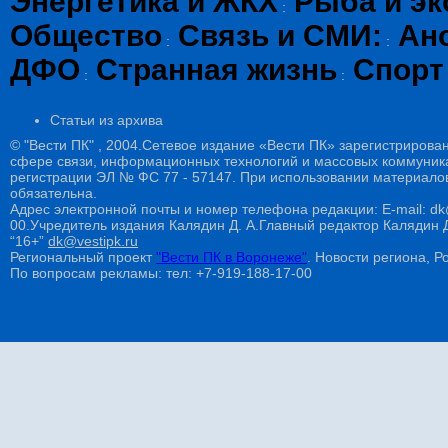
Энергетика и ЖКХ
Рыба и эк
:
Общество
Связь и СМИ:
Ан
:
:
ДФО
Странная жизнь
Спорт
:
:
Статьи из архива
© "Вести ПК" , 2004.Сетевое издание «Вести ПК» зарегистрирова
сфере связи, информационных технологий и массовых коммуникац
регистрации ЭЛ № ФС 77 - 57147. При использовании материалов
обязательна.
Адрес электронной почты и номер телефона редакции: E-mail: dk@
00.Учредитель издания Калядин Д. А.Главный редактор Калядин
“16+”
dk@vestipk.ru
Региональный проект
"Вести ПК в Воронеже"
. Новости региона, Ро
По вопросам рекламы: тел: +7-919-188-17-00