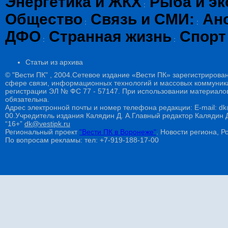
Энергетика и ЖКХ
Рыба и эк
:
Общество
Связь и СМИ:
Ан
:
:
ДФО
Странная жизнь
Спорт
:
:
Статьи из архива
© "Вести ПК" , 2004.Сетевое издание «Вести ПК» зарегистрирова
сфере связи, информационных технологий и массовых коммуникац
регистрации ЭЛ № ФС 77 - 57147. При использовании материалов
обязательна.
Адрес электронной почты и номер телефона редакции: E-mail: dk@
00.Учредитель издания Калядин Д. А.Главный редактор Калядин
“16+”
dk@vestipk.ru
Региональный проект
"Вести ПК в Воронеже"
. Новости региона, Ро
По вопросам рекламы: тел: +7-919-188-17-00