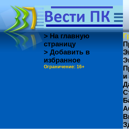
> На главную
Г
страницу
П
> Добавить в
Э
избранное
Э
Ограничение: 16+
П
и
Д
С
Б
А
В
З