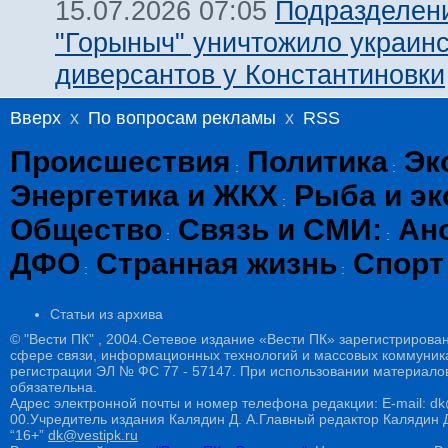
Подразделен
15.07.2026 07:05
"Горыныч" уничтожило украин
диверсантов у Константиновки
Вверх
x
По вопросам рекламы
x
RSS
Происшествия
Политика
Эк
:
:
Энергетика и ЖКХ
Рыба и эк
:
Общество
Связь и СМИ:
Ан
:
:
ДФО
Странная жизнь
Спорт
:
:
Статьи из архива
© "Вести ПК" , 2004.Сетевое издание «Вести ПК» зарегистрирова
сфере связи, информационных технологий и массовых коммуникац
регистрации ЭЛ № ФС 77 - 57147. При использовании материалов
обязательна.
Адрес электронной почты и номер телефона редакции: E-mail: dk@
00.Учредитель издания Калядин Д. А.Главный редактор Калядин
“16+”
dk@vestipk.ru