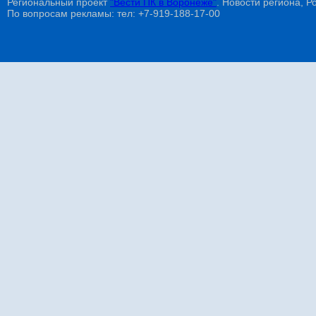
Региональный проект
"Вести ПК в Воронеже"
. Новости региона, Ро
По вопросам рекламы: тел: +7-919-188-17-00