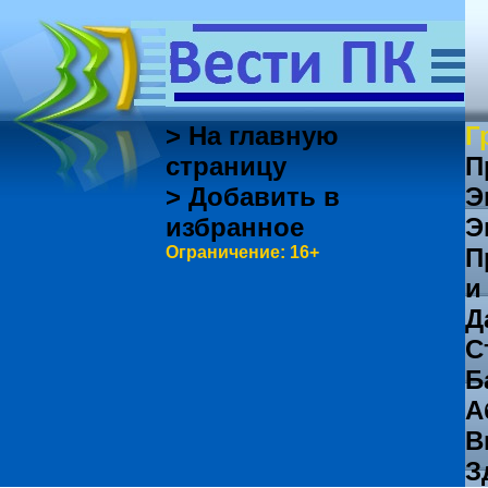
> На главную
Г
страницу
П
> Добавить в
Э
избранное
Э
Ограничение: 16+
П
и
Д
С
Б
А
В
З