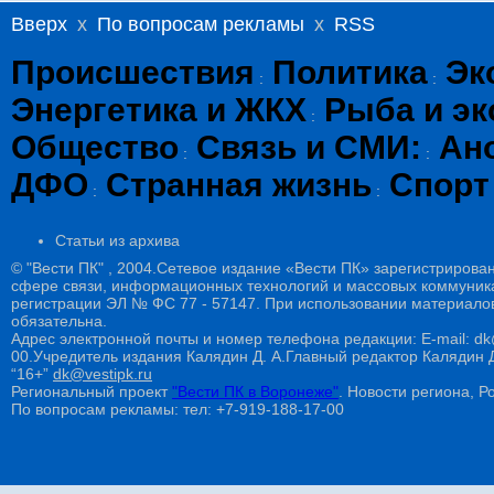
Вверх
x
По вопросам рекламы
x
RSS
Происшествия
Политика
Эк
:
:
Энергетика и ЖКХ
Рыба и эк
:
Общество
Связь и СМИ:
Ан
:
:
ДФО
Странная жизнь
Спорт
:
:
Статьи из архива
© "Вести ПК" , 2004.Сетевое издание «Вести ПК» зарегистрирова
сфере связи, информационных технологий и массовых коммуникац
регистрации ЭЛ № ФС 77 - 57147. При использовании материалов
обязательна.
Адрес электронной почты и номер телефона редакции: E-mail: dk@
00.Учредитель издания Калядин Д. А.Главный редактор Калядин
“16+”
dk@vestipk.ru
Региональный проект
"Вести ПК в Воронеже"
. Новости региона, Ро
По вопросам рекламы: тел: +7-919-188-17-00