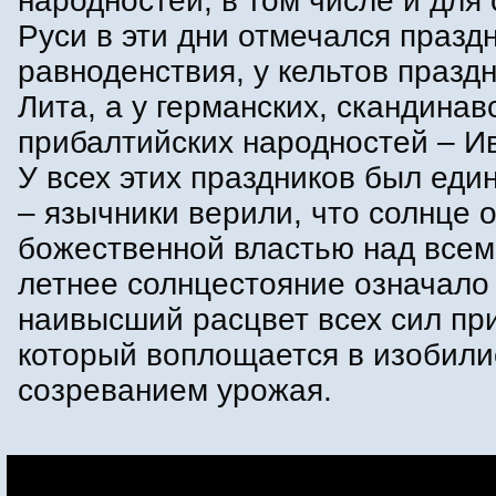
народностей, в том числе и для 
Руси в эти дни отмечался праздн
равноденствия, у кельтов празд
Лита, а у германских, скандинав
прибалтийских народностей – И
У всех этих праздников был ед
– язычники верили, что солнце 
божественной властью над всем
летнее солнцестояние означало
наивысший расцвет всех сил пр
который воплощается в изобили
созреванием урожая.