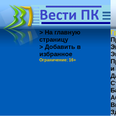
> На главную
Г
страницу
П
> Добавить в
Э
избранное
Э
Ограничение: 16+
П
и
Д
С
Б
А
В
З