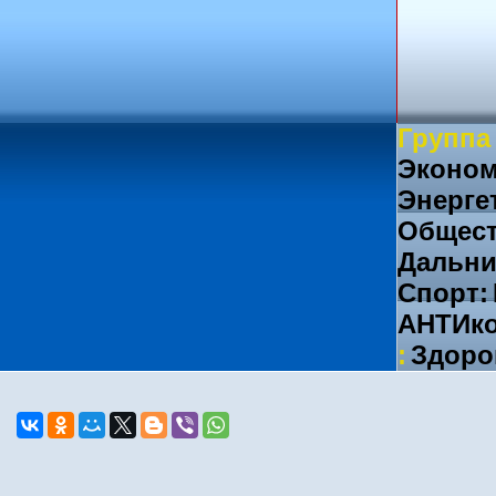
Группа
Эконом
Энерге
Общест
Дальни
Спорт:
АНТИко
:
Здоро