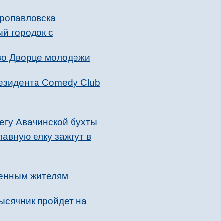
тропавловска
й городок с
во Дворце молодежи
резидента Comedy Club
регу Авачинской бухты
авную елку зажгут в
оенным жителям
ысячник пройдет на