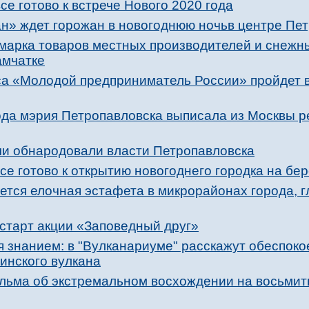
се готово к встрече Нового 2020 года
н» ждет горожан в новогоднюю ночьв центре Пе
марка товаров местных производителей и снежны
амчатке
са «Молодой предприниматель России» пройдет 
ода мэрия Петропавловска выписала из Москвы 
и обнародовали власти Петропавловска
се готово к открытию новогоднего городка на бе
тся елочная эстафета в микрорайонах города, гл
 старт акции «Заповедный друг»
я знанием: в "Вулканариуме" расскажут обеспок
инского вулкана
ьма об экстремальном восхождении на восьмит