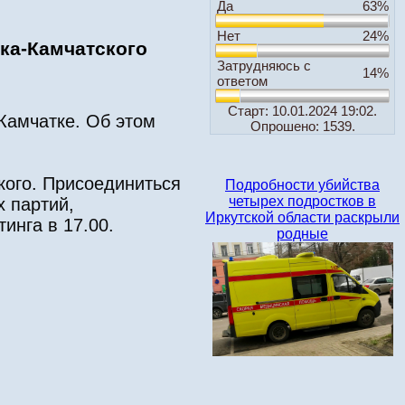
Да
63%
Нет
24%
ка-Камчатского
Затрудняюсь с
14%
ответом
Старт: 10.01.2024 19:02.
Камчатке. Об этом
Опрошено: 1539.
кого. Присоединиться
Подробности убийства
четырех подростков в
х партий,
Иркутской области раскрыли
инга в 17.00.
родные