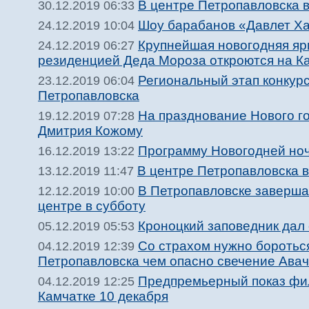
В центре Петропавловска в
30.12.2019 06:33
Шоу барабанов «Давлет Ха
24.12.2019 10:04
Крупнейшая новогодняя яр
24.12.2019 06:27
резиденцией Деда Мороза откроются на К
Региональный этап конкур
23.12.2019 06:04
Петропавловска
На празднование Нового г
19.12.2019 07:28
Дмитрия Кожому
Программу Новогодней ноч
16.12.2019 13:22
В центре Петропавловска в
13.12.2019 11:47
В Петропавловске завершае
12.12.2019 10:00
центре в субботу
Кроноцкий заповедник дал
05.12.2019 05:53
Со страхом нужно боротьс
04.12.2019 12:39
Петропавловска чем опасно свечение Авач
Предпремьерный показ фил
04.12.2019 12:25
Камчатке 10 декабря