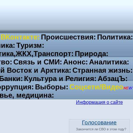
 ВКонтакте:
Происшествия:
Политика:
ика:
Туризм:
тика,ЖКХ,Транспорт:
Природа:
во:
Связь и СМИ:
Анонс:
Аналитика:
й Восток и Арктика:
Странная жизнь:
Банки:
Культура и Религия:
АбзацЪ:
ррупция:
Выборы:
Соцсети/Видео
вье, медицина:
Информация о сайте
Голосование
Закончится ли СВО в этом году?