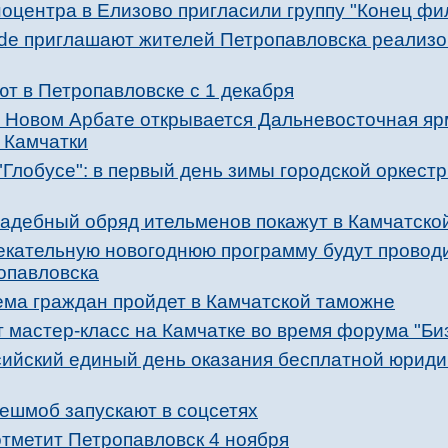
оцентра в Елизово пригласили группу "Конец фи
de приглашают жителей Петропавловска реализо
т в Петропавловске с 1 декабря
 Новом Арбате открывается Дальневосточная ярм
 Камчатки
Глобусе": в первый день зимы городской оркест
вадебный обряд ительменов покажут в Камчатско
екательную новогоднюю программу будут проводи
опавловска
ма граждан пройдет в Камчатской таможне
 мастер-класс на Камчатке во время форума "Биз
сийский единый день оказания бесплатной юрид
ешмоб запускают в соцсетях
отметит Петропавловск 4 ноября