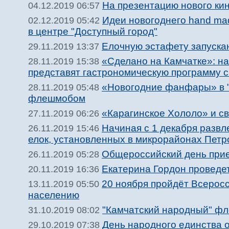
На презентацию нового кин
04.12.2019 06:57
Идеи новогоднего hand ma
02.12.2019 05:42
в центре "Доступный город"
Елочную эстафету запускаю
29.11.2019 13:37
«Сделано на Камчатке»: на
28.11.2019 15:38
представят гастрономическую программу с
«Новогодние фанфары» в "
28.11.2019 05:48
флешмобом
«Карагинское Хололо» и с
27.11.2019 06:26
Начиная с 1 декабря развл
26.11.2019 15:46
елок, установленных в микрорайонах Петр
Общероссийский день прие
26.11.2019 05:28
Екатерина Гордон проведет
20.11.2019 16:36
20 ноября пройдёт Всерос
13.11.2019 05:50
населению
"Камчатский народный" фл
31.10.2019 08:02
День народного единства 
29.10.2019 07:38