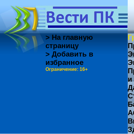
> На главную
Г
страницу
П
> Добавить в
Э
избранное
Э
Ограничение: 16+
П
и
Д
С
Б
А
В
З