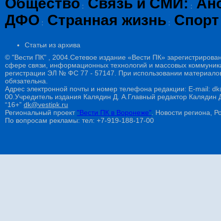
Общество
Связь и СМИ:
Ан
:
:
ДФО
Странная жизнь
Спорт
:
:
Статьи из архива
© "Вести ПК" , 2004.Сетевое издание «Вести ПК» зарегистрирова
сфере связи, информационных технологий и массовых коммуникац
регистрации ЭЛ № ФС 77 - 57147. При использовании материалов
обязательна.
Адрес электронной почты и номер телефона редакции: E-mail: dk@
00.Учредитель издания Калядин Д. А.Главный редактор Калядин
“16+”
dk@vestipk.ru
Региональный проект
"Вести ПК в Воронеже"
. Новости региона, Ро
По вопросам рекламы: тел: +7-919-188-17-00