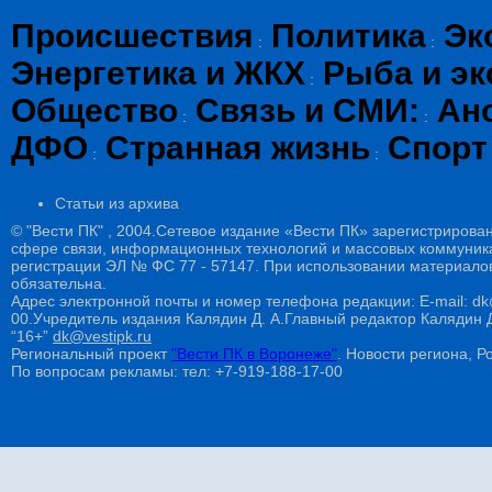
Происшествия
Политика
Эк
:
:
Энергетика и ЖКХ
Рыба и эк
:
Общество
Связь и СМИ:
Ан
:
:
ДФО
Странная жизнь
Спорт
:
:
Статьи из архива
© "Вести ПК" , 2004.Сетевое издание «Вести ПК» зарегистрирова
сфере связи, информационных технологий и массовых коммуникац
регистрации ЭЛ № ФС 77 - 57147. При использовании материалов
обязательна.
Адрес электронной почты и номер телефона редакции: E-mail: dk@
00.Учредитель издания Калядин Д. А.Главный редактор Калядин
“16+”
dk@vestipk.ru
Региональный проект
"Вести ПК в Воронеже"
. Новости региона, Ро
По вопросам рекламы: тел: +7-919-188-17-00