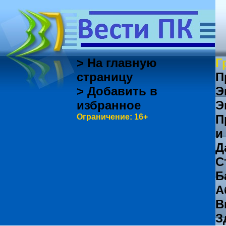
> На главную
Г
страницу
П
> Добавить в
Э
избранное
Э
Ограничение: 16+
П
и
Д
С
Б
А
В
З