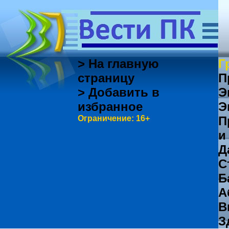
> На главную
Г
страницу
П
> Добавить в
Э
избранное
Э
Ограничение: 16+
П
и
Д
С
Б
А
В
З