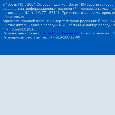
© "Вести ПК" , 2004.Сетевое издание «Вести ПК» зарегистрирова
сфере связи, информационных технологий и массовых коммуникац
регистрации ЭЛ № ФС 77 - 57147. При использовании материалов
обязательна.
Адрес электронной почты и номер телефона редакции: E-mail: dk@
00.Учредитель издания Калядин Д. А.Главный редактор Калядин
“16+”
dk@vestipk.ru
Региональный проект
"Вести ПК в Воронеже"
. Новости региона, Ро
По вопросам рекламы: тел: +7-919-188-17-00