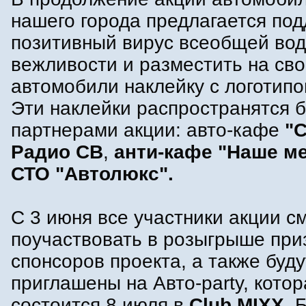
нашего города предлагается по
позитивный вирус всеобщей вод
вежливости и разместить на св
автомобили наклейку с логотипо
Эти наклейки распространятся 
партнерами акции: авто-кафе
"С
Радио СВ
,
анти-кафе "Наше м
СТО "Автолюкс".
С 3 июня все участники акции с
поучаствовать в розыгрыше при
спонсоров проекта, а также буду
приглашены на Авто-party, котор
состоится 8 июля в
Club MIXX
. 