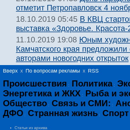
отметит Петропавловск 4 нояб
В КВЦ старто
18.10.2019 05:45
выставка «Здоровье. Красота-
Юным художн
11.10.2019 19:08
Камчатского края предложили 
авторами новогодних открыток
Вверх
x
По вопросам рекламы
x
RSS
Происшествия
Политика
Эк
:
:
Энергетика и ЖКХ
Рыба и эк
:
Общество
Связь и СМИ:
Ан
:
:
ДФО
Странная жизнь
Спорт
:
:
Статьи из архива