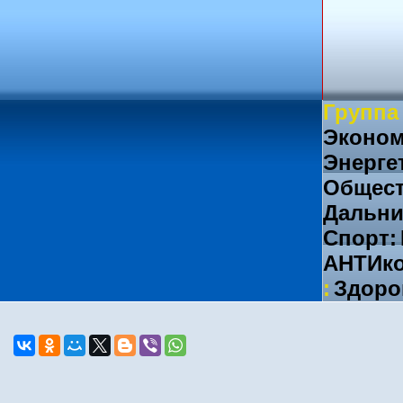
Группа
Эконом
Энерге
Общест
Дальни
Спорт:
АНТИко
:
Здоро