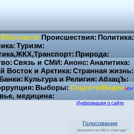
 ВКонтакте:
Происшествия:
Политика:
ика:
Туризм:
тика,ЖКХ,Транспорт:
Природа:
во:
Связь и СМИ:
Анонс:
Аналитика:
й Восток и Арктика:
Странная жизнь:
Банки:
Культура и Религия:
АбзацЪ:
ррупция:
Выборы:
Соцсети/Видео
вье, медицина:
Информация о сайте
Голосование
Закончится ли СВО в этом году?