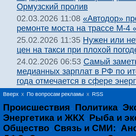
Ормузский пролив
«Автодор» пр
02.03.2026 11:08
ремонте моста на трассе М-4 
Нужен или не
25.02.2026 11:35
цен на такси при плохой погод
Самый замет
24.02.2026 06:53
медианных зарплат в РФ по ит
года отмечается в сфере энерг
Вверх
x
По вопросам рекламы
x
RSS
Происшествия
Политика
Эк
:
:
Энергетика и ЖКХ
Рыба и эк
:
Общество
Связь и СМИ:
Ан
:
: