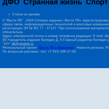
ДФО
Странная жизнь
Спорт
:
:
Статьи из архива
© "Вести ПК" , 2004.Сетевое издание «Вести ПК» зарегистрирова
сфере связи, информационных технологий и массовых коммуникац
регистрации ЭЛ № ФС 77 - 57147. При использовании материалов
обязательна.
Адрес электронной почты и номер телефона редакции: E-mail: dk@
00.Учредитель издания Калядин Д. А.Главный редактор Калядин
“16+”
dk@vestipk.ru
Региональный проект
"Вести ПК в Воронеже"
. Новости региона, Ро
По вопросам рекламы: тел: +7-919-188-17-00