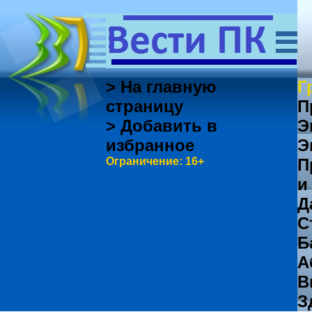
> На главную
Г
страницу
П
> Добавить в
Э
избранное
Э
Ограничение: 16+
П
и
Д
С
Б
А
В
З