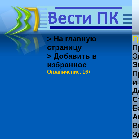
> На главную
Г
страницу
П
> Добавить в
Э
избранное
Э
Ограничение: 16+
П
и
Д
С
Б
А
В
З