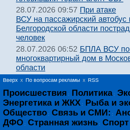
При атаке
28.07.2026 09:57
ВСУ на пассажирский автобус 
Белгородской области пострад
человек
БПЛА ВСУ по
28.07.2026 06:52
многоквартирный дом в Моско
области
Вверх
x
По вопросам рекламы
x
RSS
Происшествия
Политика
Эк
:
:
Энергетика и ЖКХ
Рыба и эк
:
Общество
Связь и СМИ:
Ан
:
:
ДФО
Странная жизнь
Спорт
:
: