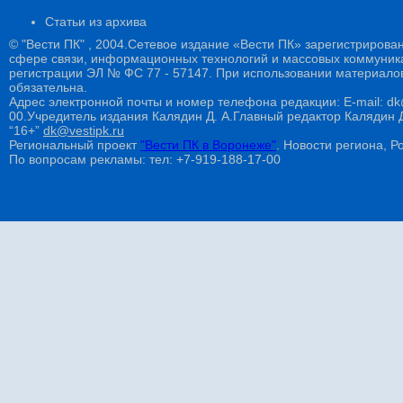
Статьи из архива
© "Вести ПК" , 2004.Сетевое издание «Вести ПК» зарегистрирова
сфере связи, информационных технологий и массовых коммуникац
регистрации ЭЛ № ФС 77 - 57147. При использовании материалов
обязательна.
Адрес электронной почты и номер телефона редакции: E-mail: dk@
00.Учредитель издания Калядин Д. А.Главный редактор Калядин
“16+”
dk@vestipk.ru
Региональный проект
"Вести ПК в Воронеже"
. Новости региона, Ро
По вопросам рекламы: тел: +7-919-188-17-00