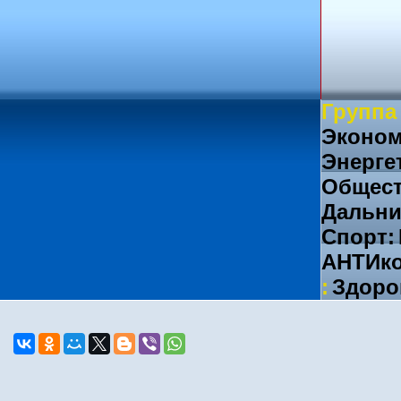
Группа
Эконом
Энерге
Общест
Дальни
Спорт:
АНТИко
:
Здоро