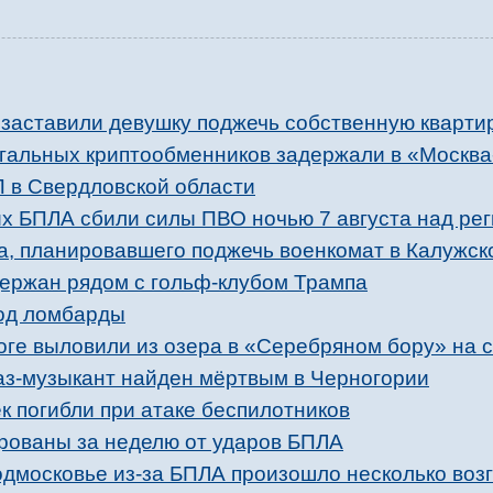
заставили девушку поджечь собственную кварти
егальных криптообменников задержали в «Москв
П в Свердловской области
х БПЛА сбили силы ПВО ночью 7 августа над ре
, планировавшего поджечь военкомат в Калужск
ержан рядом с гольф-клубом Трампа
од ломбарды
ноге выловили из озера в «Серебряном бору» на 
з-музыкант найден мёртвым в Черногории
к погибли при атаке беспилотников
рованы за неделю от ударов БПЛА
одмосковье из-за БПЛА произошло несколько воз