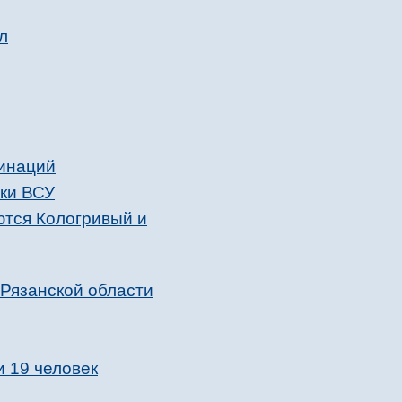
л
хинаций
аки ВСУ
ются Кологривый и
 Рязанской области
и 19 человек