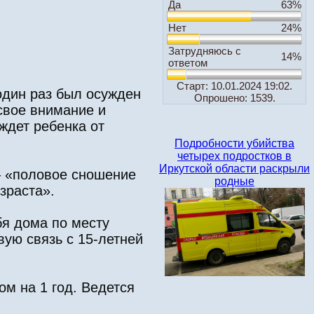
Да
63%
Нет
24%
Затрудняюсь с
14%
ответом
Старт: 10.01.2024 19:02.
один раз был осужден
Опрошено: 1539.
свое внимание и
ждет ребенка от
Подробности убийства
четырех подростков в
Иркутской области раскрыли
 – «половое сношение
родные
зраста».
бя дома по месту
вую связь с 15-летней
ом на 1 год. Ведется