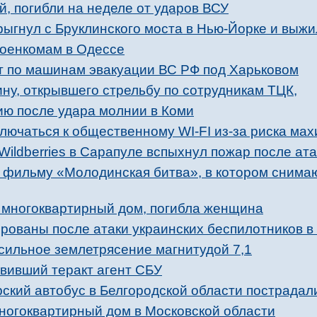
й, погибли на неделе от ударов ВСУ
рыгнул с Бруклинского моста в Нью-Йорке и выжи
военкомам в Одессе
 по машинам эвакуации ВС РФ под Харьковом
ну, открывшего стрельбу по сотрудникам ТЦК,
ию после удара молнии в Коми
лючаться к общественному WI-FI из-за риска ма
Wildberries в Сарапуле вспыхнул пожар после ат
к фильму «Молодинская битва», в котором снима
л многоквартирный дом, погибла женщина
рованы после атаки украинских беспилотников в
сильное землетрясение магнитудой 7,1
вивший теракт агент СБУ
ский автобус в Белгородской области пострадал
ногоквартирный дом в Московской области