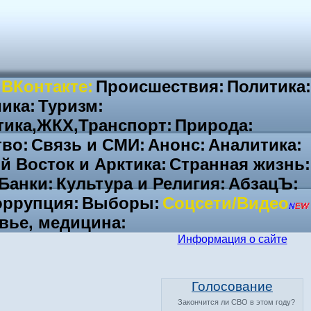
 ВКонтакте:
Происшествия:
Политика:
ика:
Туризм:
тика,ЖКХ,Транспорт:
Природа:
во:
Связь и СМИ:
Анонс:
Аналитика:
й Восток и Арктика:
Странная жизнь:
Банки:
Культура и Религия:
АбзацЪ:
ррупция:
Выборы:
Соцсети/Видео
вье, медицина:
Информация о сайте
Голосование
Закончится ли СВО в этом году?