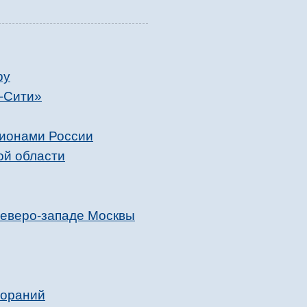
ру
а-Сити»
гионами России
ой области
северо-западе Москвы
гораний