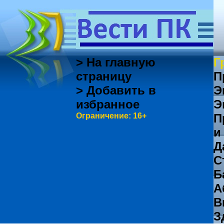
> На главную
Г
страницу
П
> Добавить в
Э
избранное
Э
Ограничение: 16+
П
и
Д
С
Б
А
В
З