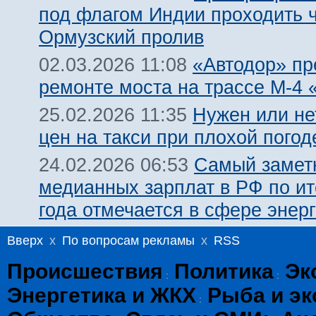
под флагом Индии проходить 
Ормузский пролив
«Автодор» пр
02.03.2026 11:08
ремонте моста на трассе М-4 
Нужен или не
25.02.2026 11:35
цен на такси при плохой погод
Самый замет
24.02.2026 06:53
медианных зарплат в РФ по ит
года отмечается в сфере энерг
Вверх
x
По вопросам рекламы
x
RSS
Происшествия
Политика
Эк
:
:
Энергетика и ЖКХ
Рыба и эк
: