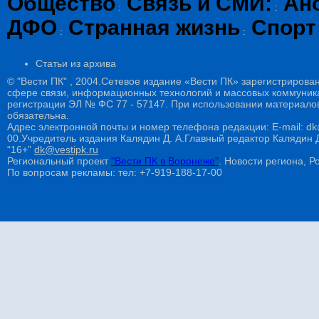
Общество
Связь и СМИ:
Ан
:
:
ДФО
Странная жизнь
Спорт
:
:
Статьи из архива
© "Вести ПК" , 2004.Сетевое издание «Вести ПК» зарегистрирова
сфере связи, информационных технологий и массовых коммуникац
регистрации ЭЛ № ФС 77 - 57147. При использовании материалов
обязательна.
Адрес электронной почты и номер телефона редакции: E-mail: dk@
00.Учредитель издания Калядин Д. А.Главный редактор Калядин
“16+”
dk@vestipk.ru
Региональный проект
"Вести ПК в Воронеже"
. Новости региона, Ро
По вопросам рекламы: тел: +7-919-188-17-00