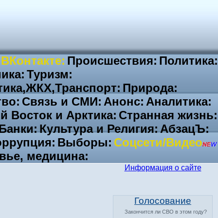
 ВКонтакте:
Происшествия:
Политика:
ика:
Туризм:
тика,ЖКХ,Транспорт:
Природа:
во:
Связь и СМИ:
Анонс:
Аналитика:
й Восток и Арктика:
Странная жизнь:
Банки:
Культура и Религия:
АбзацЪ:
ррупция:
Выборы:
Соцсети/Видео
вье, медицина:
Информация о сайте
Голосование
Закончится ли СВО в этом году?