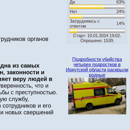
Да
63%
Нет
24%
Затрудняюсь с
14%
ответом
Старт: 10.01.2024 19:02.
трудников органов
Опрошено: 1539.
Подробности убийства
четырех подростков в
одна из самых
Иркутской области раскрыли
, законности и
родные
ляет веру людей в
еренность, что и
ьбы с преступностью.
ую службу,
 сотрудников и его
 и новых свершений