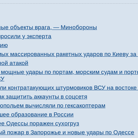
ные объекты врага, — Минобороны
просили у эксперта
нию
мых массированных ракетных ударов по Киеву за
ной атакой
 мощные удары по портам, морским судам и пор
СУ
ли контратакующих штурмовиков ВСУ на востоке
к защитить аккаунты в соцсетя
опольем вычисляли по гексакоптерам
сшее образование в России
е Одессы поражен сухогруз
й пожар в Запорожье и новые удары по Одессе