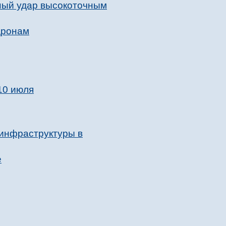
ный удар высокоточным
дронам
10 июля
 инфраструктуры в
е