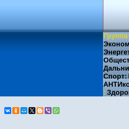
Группа
Эконом
Энерге
Общест
Дальни
Спорт:
АНТИко
:
Здоро