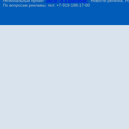
Региональный проект
"Вести ПК в Воронеже"
. Новости региона, Ро
По вопросам рекламы: тел: +7-919-188-17-00