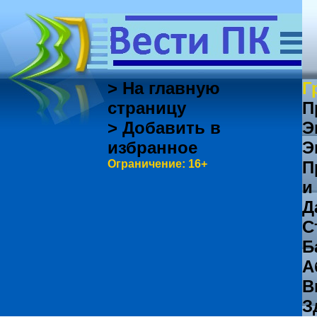
> На главную
Г
страницу
П
> Добавить в
Э
избранное
Э
Ограничение: 16+
П
и
Д
С
Б
А
В
З