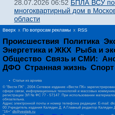
БПЛА ВСУ по
28.07.2026 06:52
многоквартирный дом в Моско
области
Вверх
x
По вопросам рекламы
x
RSS
Происшествия
Политика
Эк
:
:
Энергетика и ЖКХ
Рыба и эк
:
Общество
Связь и СМИ:
Ан
:
:
ДФО
Странная жизнь
Спорт
:
:
Статьи из архива
© "Вести ПК" , 2004.Сетевое издание «Вести ПК» зарегистрирова
сфере связи, информационных технологий и массовых коммуникац
регистрации ЭЛ № ФС 77 - 57147. При использовании материалов
обязательна.
Адрес электронной почты и номер телефона редакции: E-mail: dk@
00.Учредитель издания Калядин Д. А.Главный редактор Калядин
“16+”
dk@vestipk.ru