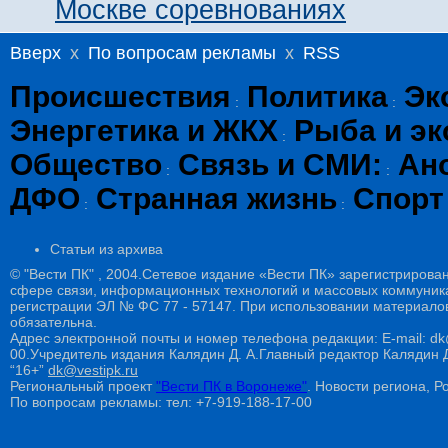
Москве соревнованиях
Вверх
x
По вопросам рекламы
x
RSS
Происшествия
Политика
Эк
:
:
Энергетика и ЖКХ
Рыба и эк
:
Общество
Связь и СМИ:
Ан
:
:
ДФО
Странная жизнь
Спорт
:
:
Статьи из архива
© "Вести ПК" , 2004.Сетевое издание «Вести ПК» зарегистрирова
сфере связи, информационных технологий и массовых коммуникац
регистрации ЭЛ № ФС 77 - 57147. При использовании материалов
обязательна.
Адрес электронной почты и номер телефона редакции: E-mail: dk@
00.Учредитель издания Калядин Д. А.Главный редактор Калядин
“16+”
dk@vestipk.ru
Региональный проект
"Вести ПК в Воронеже"
. Новости региона, Ро
По вопросам рекламы: тел: +7-919-188-17-00