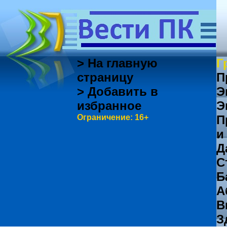
> На главную
Г
страницу
П
> Добавить в
Э
избранное
Э
Ограничение: 16+
П
и
Д
С
Б
А
В
З