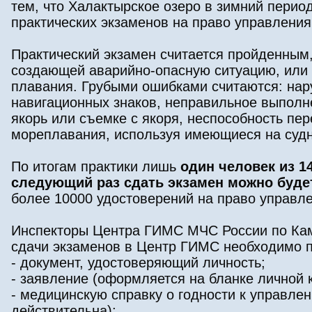
тем, что Халактырское озеро в зимний перио
практических экзаменов на право управления
Практический экзамен считается пройденным,
создающей аварийно-опасную ситуацию, или 
плавания. Грубыми ошибками считаются: на
навигационных знаков, неправильное выполне
якорь или съемке с якоря, неспособность пе
мореплавания, используя имеющиеся на судне
По итогам практики лишь
один человек из 1
следующий раз сдать экзамен можно буде
более 10000 удостоверений на право управ
Инспекторы Центра ГИМС МЧС России по Кам
сдачи экзаменов в Центр ГИМС необходимо 
- документ, удостоверяющий личность;
- заявление (оформляется на бланке личной 
- медицинскую справку о годности к управле
действительна);