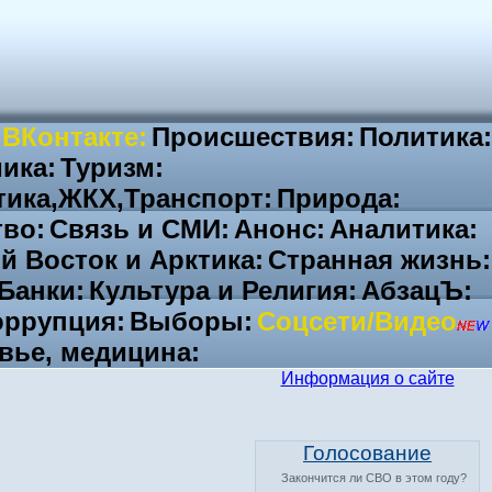
 ВКонтакте:
Происшествия:
Политика:
ика:
Туризм:
тика,ЖКХ,Транспорт:
Природа:
во:
Связь и СМИ:
Анонс:
Аналитика:
й Восток и Арктика:
Странная жизнь:
Банки:
Культура и Религия:
АбзацЪ:
ррупция:
Выборы:
Соцсети/Видео
вье, медицина:
Информация о сайте
Голосование
Закончится ли СВО в этом году?