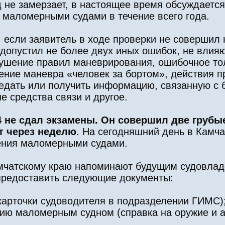
д не замерзает, в настоящее время обсуждаетс
 маломерными судами в течение всего года.
 если заявитель в ходе проверки не совершил 
допустил не более двух иных ошибок, не влия
рушение правил маневрирования, ошибочное то
ние маневра «человек за бортом», действия п
редать или получить информацию, связанную с 
 средства связи и другое.
4 не сдал экзамены. Он совершил две грубы
т через неделю
. На сегодняшний день в Камч
ления маломерными судами.
чатскому краю напоминают будущим судовладе
предоставить следующие документы:
карточки судоводителя в подразделении ГИМС)
нию маломерным судном (справка на оружие и 