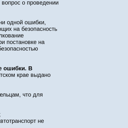
я вопрос о проведении
ни одной ошибки,
ющих на безопасность
лкование
ри постановке на
безопасностью
е ошибки. В
атском крае выдано
льцам, что для
;
автотранспорт не