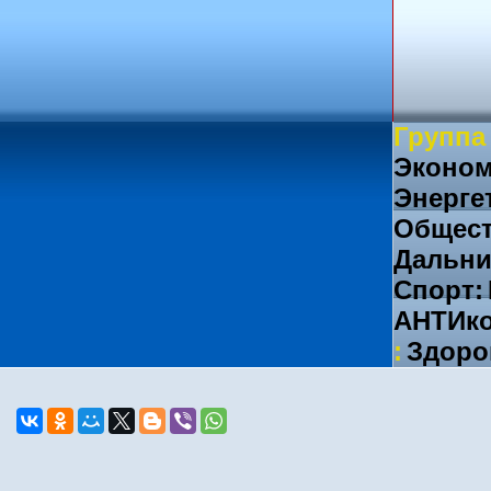
Группа
Эконом
Энерге
Общест
Дальни
Спорт:
АНТИко
:
Здоро