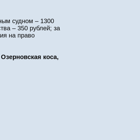
ным судном – 1300
тва – 350 рублей; за
ния на право
 Озерновская коса,