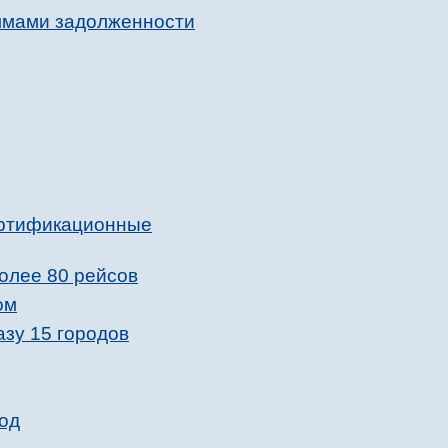
уммами задолженности
ертификационные
олее 80 рейсов
ом
зу 15 городов
вод