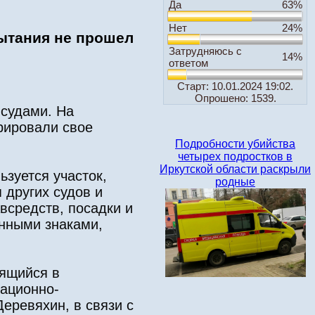
Да
63%
Нет
24%
пытания не прошел
Затрудняюсь с
14%
ответом
Старт: 10.01.2024 19:02.
Опрошено: 1539.
судами. На
рировали свое
Подробности убийства
четырех подростков в
Иркутской области раскрыли
ьзуется участок,
родные
 других судов и
всредств, посадки и
онными знаками,
лящийся в
рационно-
ревяхин, в связи с