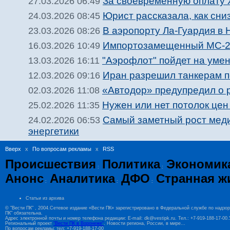
За своевременную оплату 
27.03.2026 06:49
Юрист рассказала, как сни
24.03.2026 08:45
В аэропорту Ла-Гуардия в
23.03.2026 08:26
Импортозамещенный МС-21 
16.03.2026 10:49
"Аэрофлот" пойдет на умен
13.03.2026 16:11
Иран разрешил танкерам п
12.03.2026 09:16
«Автодор» предупредил о 
02.03.2026 11:08
Нужен или нет потолок цен
25.02.2026 11:35
Самый заметный рост меди
24.02.2026 06:53
энергетики
Вверх
x
По вопросам рекламы
x
RSS
Происшествия
Политика
Экономик
:
:
Анонс
Аналитика
ДФО
Странная ж
:
:
:
Статьи из архива
© "Вести ПК" , 2004.Сетевое издание «Вести ПК» зарегистрировано в Федеральной службе по надзо
ПК" обязательна.
Адрес электронной почты и номер телефона редакции: E-mail: dk@vestipk.ru. Тел.: +7-919-188-17-0
Региональный проект
"Вести ПК в Воронеже"
. Новости региона, России, в мире...
По вопросам рекламы: тел: +7-919-188-17-00