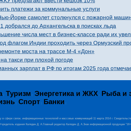
ЖКУ предлагают ввести кешбэк 10%
зить платежи за коммунальные услуги
 Нью-Йорке самолет столкнулся c пожарной маши
добрался до Архангельска в поисках льда
ьшение числа мест в бизнес-классе ради их увел
од флагом Индии проходить через Ормузский пр
ремонте моста на трассе М-4 «Дон»
 на такси при плохой погоде
анных зарплат в РФ по итогам 2025 года отмеча
а
Туризм
Энергетика и ЖКХ
Рыба и 
:
:
:
изнь
Спорт
Банки
:
:
:
ру в сфере связи, информационных технологий и массовых коммуникаций 11 марта 2014 г. Свидетельст
0.Учредитель издания Калядин Д. А.Главный редактор Калядин Д. А.Знак информационной продукции “16