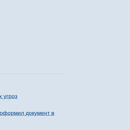
х угроз
 оформил документ в