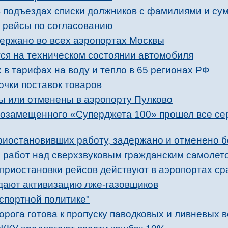
в подъездах списки должников с фамилиями и с
 рейсы по согласованию
держано во всех аэропортах Москвы
тся на техническом состоянии автомобиля
в тарифах на воду и тепло в 65 регионах РФ
очки поставок товаров
ы или отменены в аэропорту Пулково
ртозамещенного «Суперджета 100» прошел все с
риостановивших работу, задержано и отменено б
е работ над сверхзвуковым гражданским самолет
приостановки рейсов действуют в аэропортах сра
дают активизацию лже-газовщиков
спортной политике"
рога готова к пропуску паводковых и ливневых 