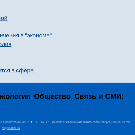
ной
ичения в "экономе"
олив
ется в сфере
экология
Общество
Связь и СМИ:
:
:
:
во о регистрации ЭЛ № ФС 77 - 57147. При использовании материалов сайта гиперссылка на "Вести
+”
dk@vestipk.ru