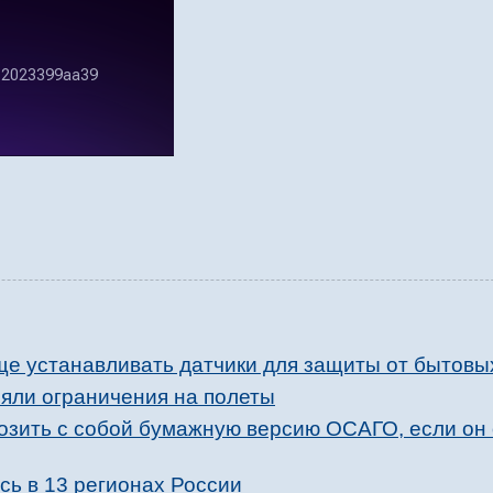
ще устанавливать датчики для защиты от бытовы
няли ограничения на полеты
возить с собой бумажную версию ОСАГО, если он
сь в 13 регионах России