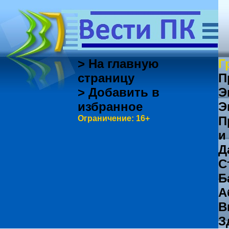
> На главную
Г
страницу
П
> Добавить в
Э
избранное
Э
Ограничение: 16+
П
и
Д
С
Б
А
В
З