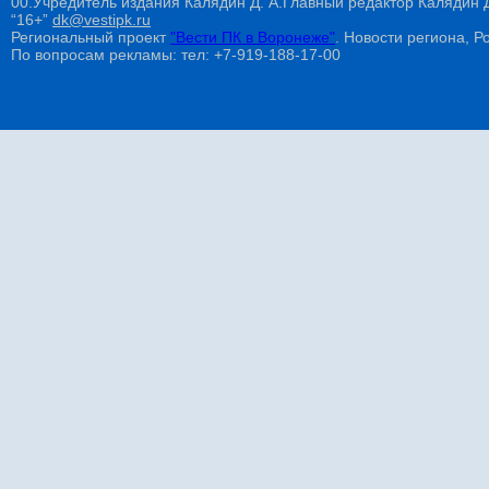
00.Учредитель издания Калядин Д. А.Главный редактор Калядин
“16+”
dk@vestipk.ru
Региональный проект
"Вести ПК в Воронеже"
. Новости региона, Ро
По вопросам рекламы: тел: +7-919-188-17-00