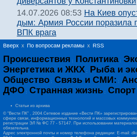
диверсантов у Константиновки
На Киев опус
14.07.2026 08:53
дым: Армия России поразила 
ВПК врага
Вверх
x
По вопросам рекламы
x
RSS
Происшествия
Политика
Эк
:
:
Энергетика и ЖКХ
Рыба и эк
:
Общество
Связь и СМИ:
Ан
:
:
ДФО
Странная жизнь
Спорт
:
:
Статьи из архива
© "Вести ПК" , 2004.Сетевое издание «Вести ПК» зарегистрирова
сфере связи, информационных технологий и массовых коммуникац
регистрации ЭЛ № ФС 77 - 57147. При использовании материалов
обязательна.
Адрес электронной почты и номер телефона редакции: E-mail: dk@