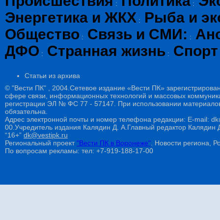
Происшествия
Политика
Эк
:
:
Энергетика и ЖКХ
Рыба и эк
:
Общество
Связь и СМИ:
Ан
:
:
ДФО
Странная жизнь
Спорт
:
:
Статьи из архива
© "Вести ПК" , 2004.Сетевое издание «Вести ПК» зарегистрирова
сфере связи, информационных технологий и массовых коммуникац
регистрации ЭЛ № ФС 77 - 57147. При использовании материалов
обязательна.
Адрес электронной почты и номер телефона редакции: E-mail: dk@
00.Учредитель издания Калядин Д. А.Главный редактор Калядин
“16+”
dk@vestipk.ru
Региональный проект
"Вести ПК в Воронеже"
. Новости региона, Ро
По вопросам рекламы: тел: +7-919-188-17-00