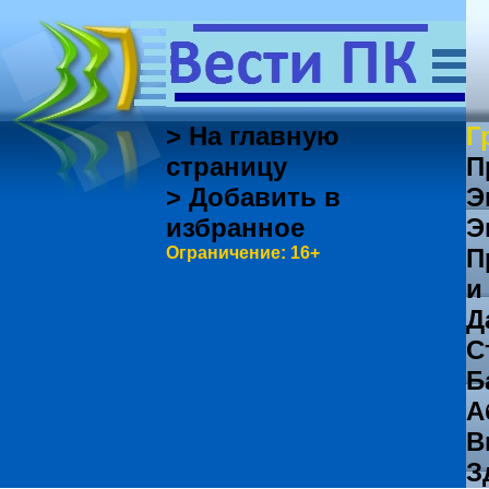
> На главную
Г
страницу
П
> Добавить в
Э
избранное
Э
Ограничение: 16+
П
и
Д
С
Б
А
В
З