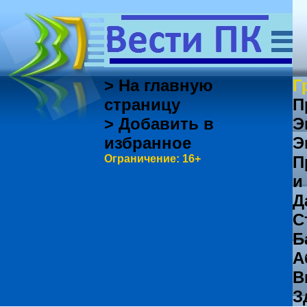
> На главную
Г
страницу
П
> Добавить в
Э
избранное
Э
Ограничение: 16+
П
и
Д
С
Б
А
В
З