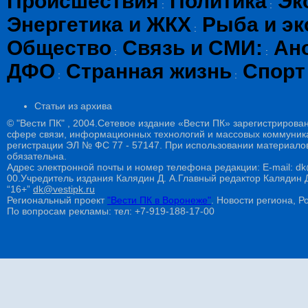
Происшествия
Политика
Эк
:
:
Энергетика и ЖКХ
Рыба и эк
:
Общество
Связь и СМИ:
Ан
:
:
ДФО
Странная жизнь
Спорт
:
:
Статьи из архива
© "Вести ПК" , 2004.Сетевое издание «Вести ПК» зарегистрирова
сфере связи, информационных технологий и массовых коммуникац
регистрации ЭЛ № ФС 77 - 57147. При использовании материалов
обязательна.
Адрес электронной почты и номер телефона редакции: E-mail: dk@
00.Учредитель издания Калядин Д. А.Главный редактор Калядин
“16+”
dk@vestipk.ru
Региональный проект
"Вести ПК в Воронеже"
. Новости региона, Ро
По вопросам рекламы: тел: +7-919-188-17-00