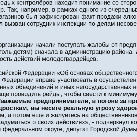
лодых контролёров находит понимание со стор
р. Так, например, в рамках одного из очередны
магазинов был зафиксирован факт продажи алко
л вызван сотрудник инспекции по делам несов
организации начали поступать жалобы от пред
голь детям) сначала в администрацию района, 
ность действий молодогвардейцев.
сийской Федерации «Об основах общественного
 Федерации вправе участвовать в осуществлен
венных объединений и иных негосударственных 
чаще проводить рейды, чтобы свести к минимум
Уважаемые предприниматели, в погоне за п
одросткам, вы несете реальную угрозу здор
м, а потом еще и жалуетесь на общественников
задуматься о своих действиях», - подчеркнул 
м федеральном округе, депутат Городской Дум