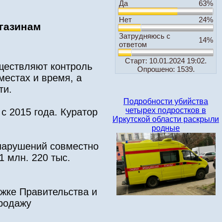
Да
63%
Нет
24%
газинам
Затрудняюсь с
14%
ответом
Старт: 10.01.2024 19:02.
ществляют контроль
Опрошено: 1539.
местах и время, а
ти.
Подробности убийства
четырех подростков в
с 2015 года. Куратор
Иркутской области раскрыли
родные
 нарушений совместно
 млн. 220 тыс.
ржке Правительства и
продажу