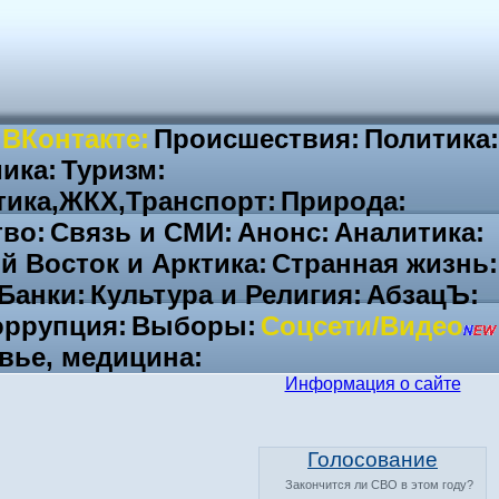
 ВКонтакте:
Происшествия:
Политика:
ика:
Туризм:
тика,ЖКХ,Транспорт:
Природа:
во:
Связь и СМИ:
Анонс:
Аналитика:
й Восток и Арктика:
Странная жизнь:
Банки:
Культура и Религия:
АбзацЪ:
ррупция:
Выборы:
Соцсети/Видео
вье, медицина:
Информация о сайте
Голосование
Закончится ли СВО в этом году?