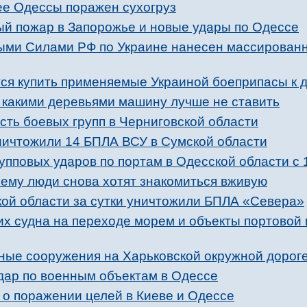
е Одессы поражен сухогруз
й пожар в Запорожье и новые удары по Одессе
ыми Силами РФ по Украине нанесен массирован
ся купить применяемые Украиной боеприпасы к 
д какими деревьями машину лучше не ставить
ть боевых групп в Черниговской области
уничтожили 14 БПЛА ВСУ в Сумской области
упповых ударов по портам в Одесской области с 
ему люди снова хотят знакомиться вживую
кой области за сутки уничтожили БПЛА «Севера»
их судна на переходе морем и объекты портовой
ные сооружения на Харьковской окружной дорог
дар по военным объектам в Одессе
о поражении целей в Киеве и Одессе