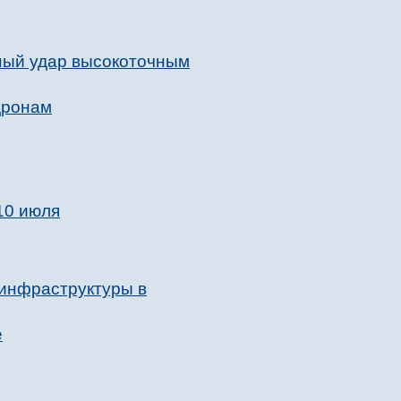
ный удар высокоточным
дронам
10 июля
 инфраструктуры в
е