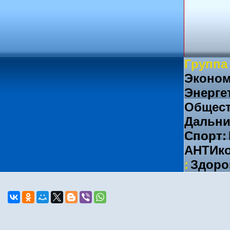
Группа
Эконом
Энерге
Общест
Дальни
Спорт:
АНТИко
:
Здоро