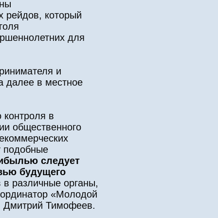
оны
х рейдов, который
голя
ершеннолетних для
принимателя и
а далее в местное
 контроля в
ии общественного
некоммерческих
у подобные
рибылью следует
овью будущего
 в различные органы,
координатор «Молодой
ы Дмитрий Тимофеев.