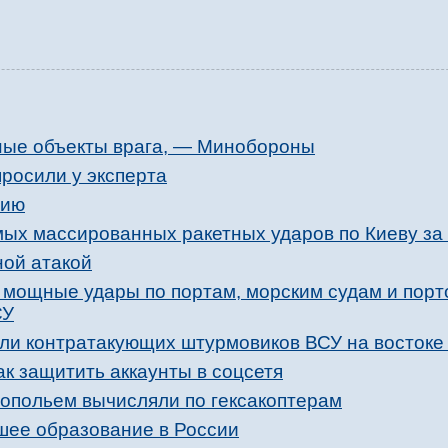
ные объекты врага, — Минобороны
просили у эксперта
нию
мых массированных ракетных ударов по Киеву за
ной атакой
 мощные удары по портам, морским судам и пор
СУ
ли контратакующих штурмовиков ВСУ на востоке
к защитить аккаунты в соцсетя
опольем вычисляли по гексакоптерам
сшее образование в России