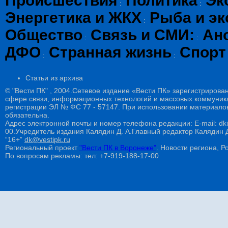
Происшествия
Политика
Эк
:
:
Энергетика и ЖКХ
Рыба и эк
:
Общество
Связь и СМИ:
Ан
:
:
ДФО
Странная жизнь
Спорт
:
:
Статьи из архива
© "Вести ПК" , 2004.Сетевое издание «Вести ПК» зарегистрирова
сфере связи, информационных технологий и массовых коммуникац
регистрации ЭЛ № ФС 77 - 57147. При использовании материалов
обязательна.
Адрес электронной почты и номер телефона редакции: E-mail: dk@
00.Учредитель издания Калядин Д. А.Главный редактор Калядин
“16+”
dk@vestipk.ru
Региональный проект
"Вести ПК в Воронеже"
. Новости региона, Ро
По вопросам рекламы: тел: +7-919-188-17-00