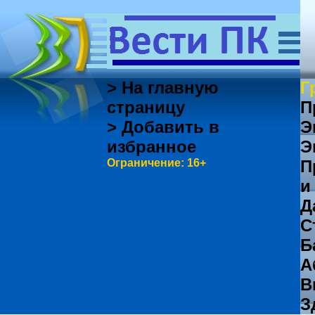
> На главную
Г
страницу
П
> Добавить в
Э
избранное
Э
Ограничение: 16+
П
и
Д
С
Б
А
В
З