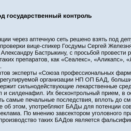
од государственный контроль
ии через аптечную сеть решено взять под деп
проверки вице-спикер Госдумы Сергей Железня
 Александру Бастрыкину, с просьбой провести 
аких препаратов, как «Сеалекс», «Аликапс», «
.
втов эксперты «Союза профессиональных фарм
орегулируемой организации НП ОП БАД, больши
держит сильнодействующие лекарственные сред
 и силденафил. Их бесконтрольный прием, в о
ть самые печальные последствия, вплоть до см
ые об этом, употребляют БАДы для потенции с
 реклама. По мнению завсектором уголовного пр
 производство таких БАДов является фальсифи