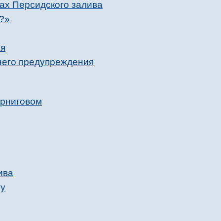
ах Персидского залива
е?»
ся
ннего предупреждения
ерниговом
ива
жу