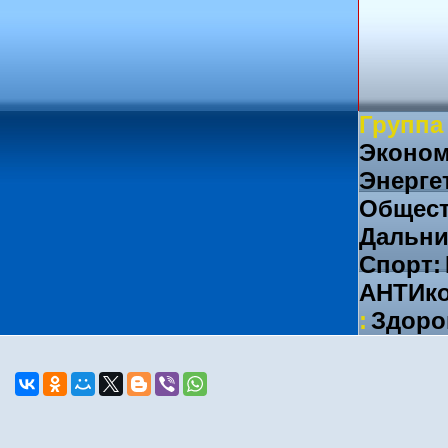
Группа
Эконом
Энерге
Общест
Дальни
Спорт:
АНТИко
:
Здоро