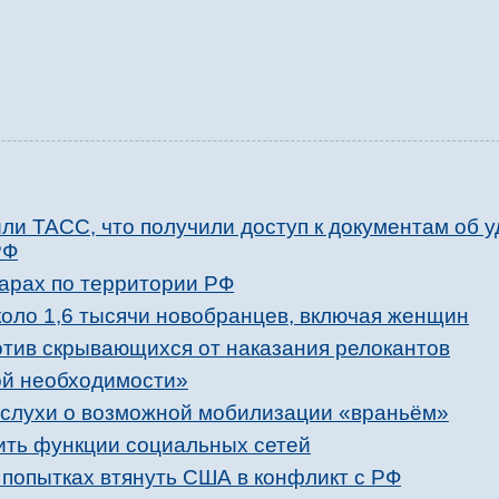
ли ТАСС, что получили доступ к документам об у
РФ
дарах по территории РФ
коло 1,6 тысячи новобранцев, включая женщин
отив скрывающихся от наказания релокантов
ой необходимости»
слухи о возможной мобилизации «враньём»
вить функции социальных сетей
 попытках втянуть США в конфликт с РФ