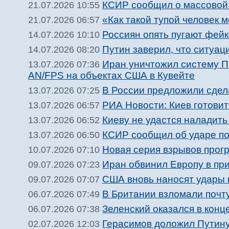
КСИР сообщил о массовой 
21.07.2026 10:55
«Как такой тупой человек
21.07.2026 06:57
Россиян опять пугают фей
14.07.2026 10:10
Путин заверил, что ситуац
14.07.2026 08:20
Иран уничтожил систему П
13.07.2026 07:36
AN/FPS на объектах США в Кувейте
В России предложили сдел
13.07.2026 07:25
РИА Новости: Киев готови
13.07.2026 06:57
Киеву не удастся наладить 
13.07.2026 06:52
КСИР сообщил об ударе п
13.07.2026 06:50
Новая серия взрывов прог
10.07.2026 07:10
Иран обвинил Европу в при
09.07.2026 07:23
США вновь наносят удары 
09.07.2026 07:07
В Британии взломали почт
06.07.2026 07:49
Зеленский оказался в конце
06.07.2026 07:38
Герасимов доложил Путину 
02.07.2026 12:03