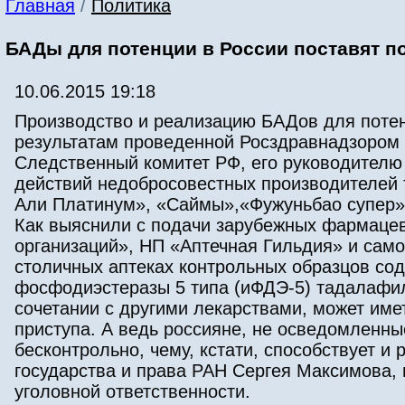
Главная
/
Политика
БАДы для потенции в России поставят п
10.06.2015 19:18
Производство и реализацию БАДов для потенц
результатам проведенной Росздравнадзором 
Следственный комитет РФ, его руководителю
действий недобросовестных производителей т
Али Платинум», «Саймы»,«Фужуньбао супер»
Как выяснили с подачи зарубежных фармаце
организаций», НП «Аптечная Гильдия» и сам
столичных аптеках контрольных образцов со
фосфодиэстеразы 5 типа (иФДЭ-5) тадалафил
сочетании с другими лекарствами, может име
приступа. А ведь россияне, не осведомленн
бесконтрольно, чему, кстати, способствует и
государства и права РАН Сергея Максимова,
уголовной ответственности.