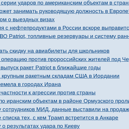
серии ударов по американским объектам в стран
 может занимать руководящую должность в Европ
ком о выездных визах
ия с нефтепродуктами в России вскоре выправит
ВО Patriot, топливные резервуары и систему ра
ать скидку на авиабилеты для школьников
т операцию против пророссийских жителей под Ч
выпуск ракет Patriot в ближайшие годы
о крупным ракетным складам США в Иордании
ремела в городах Ирана
частности к агрессии против страны
по иранским объектам в районе Ормузского прол
у сотрудников МИД, данные выставили на прода
 списка тех, с кем Трамп встретится в Анкаре
о результатах удара по Киеву