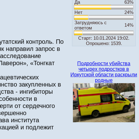
Да
63%
Нет
24%
Затрудняюсь с
14%
ответом
Старт: 10.01.2024 19:02.
утатский контроль. По
Опрошено: 1539.
к направил запрос в
расследование
Лаверон», «Тонгкат
Подробности убийства
четырех подростков в
Иркутской области раскрыли
ацевтических
родные
нство закупленных в
ства - ингибиторы
собенности в
ерти от сердечного
овершенно
ава института
кацией и подлежит