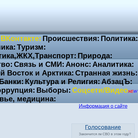
 ВКонтакте:
Происшествия:
Политика:
ика:
Туризм:
тика,ЖКХ,Транспорт:
Природа:
во:
Связь и СМИ:
Анонс:
Аналитика:
й Восток и Арктика:
Странная жизнь:
Банки:
Культура и Религия:
АбзацЪ:
ррупция:
Выборы:
Соцсети/Видео
вье, медицина:
Информация о сайте
Голосование
Закончится ли СВО в этом году?