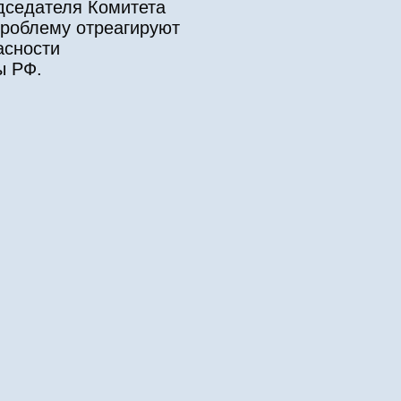
дседателя Комитета
проблему отреагируют
асности
ы РФ.