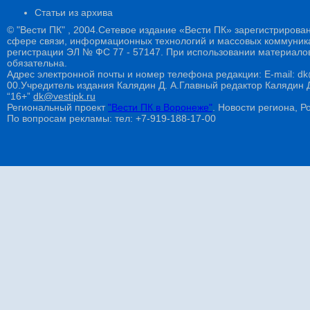
Статьи из архива
© "Вести ПК" , 2004.Сетевое издание «Вести ПК» зарегистрирова
сфере связи, информационных технологий и массовых коммуникац
регистрации ЭЛ № ФС 77 - 57147. При использовании материалов
обязательна.
Адрес электронной почты и номер телефона редакции: E-mail: dk@
00.Учредитель издания Калядин Д. А.Главный редактор Калядин
“16+”
dk@vestipk.ru
Региональный проект
"Вести ПК в Воронеже"
. Новости региона, Ро
По вопросам рекламы: тел: +7-919-188-17-00