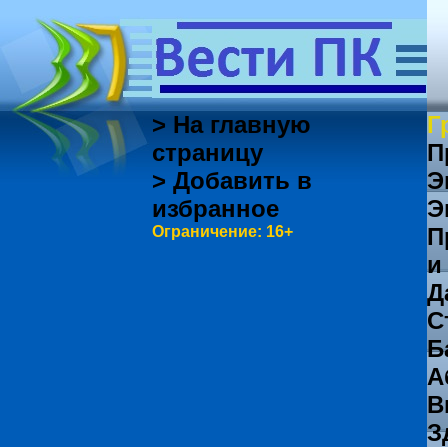
> На главную
Г
страницу
П
> Добавить в
Э
избранное
Э
Ограничение: 16+
П
и
Д
С
Б
А
В
З