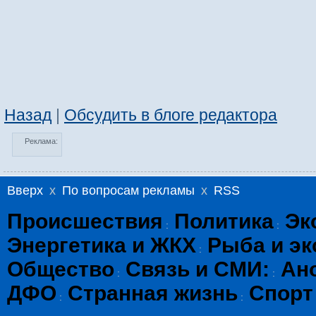
Назад
|
Обсудить в блоге редактора
Реклама:
Вверх
x
По вопросам рекламы
x
RSS
Происшествия
Политика
Эк
:
:
Энергетика и ЖКХ
Рыба и эк
:
Общество
Связь и СМИ:
Ан
:
:
ДФО
Странная жизнь
Спорт
:
: