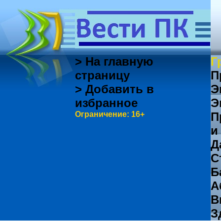
> На главную
Г
страницу
П
> Добавить в
Э
избранное
Э
Ограничение: 16+
П
и
Д
С
Б
А
В
З