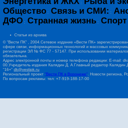
Энергетика и ЖКХ
Рыба и эк
:
Общество
Связь и СМИ:
Ан
:
:
ДФО
Странная жизнь
Спорт
:
:
Статьи из архива
© "Вести ПК" , 2004.Сетевое издание «Вести ПК» зарегистрирова
сфере связи, информационных технологий и массовых коммуникац
регистрации ЭЛ № ФС 77 - 57147. При использовании материалов
обязательна.
Адрес электронной почты и номер телефона редакции: E-mail: dk@
00.Учредитель издания Калядин Д. А.Главный редактор Калядин
“16+”
dk@vestipk.ru
Региональный проект
"Вести ПК в Воронеже"
. Новости региона, Ро
По вопросам рекламы: тел: +7-919-188-17-00