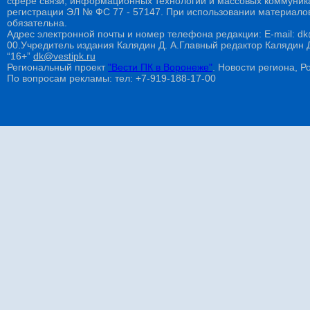
сфере связи, информационных технологий и массовых коммуникац
регистрации ЭЛ № ФС 77 - 57147. При использовании материалов
обязательна.
Адрес электронной почты и номер телефона редакции: E-mail: dk@
00.Учредитель издания Калядин Д. А.Главный редактор Калядин
“16+”
dk@vestipk.ru
Региональный проект
"Вести ПК в Воронеже"
. Новости региона, Ро
По вопросам рекламы: тел: +7-919-188-17-00