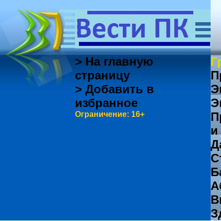
> На главную
Г
страницу
П
> Добавить в
Э
избранное
Э
Ограничение: 16+
П
и
Д
С
Б
А
В
З