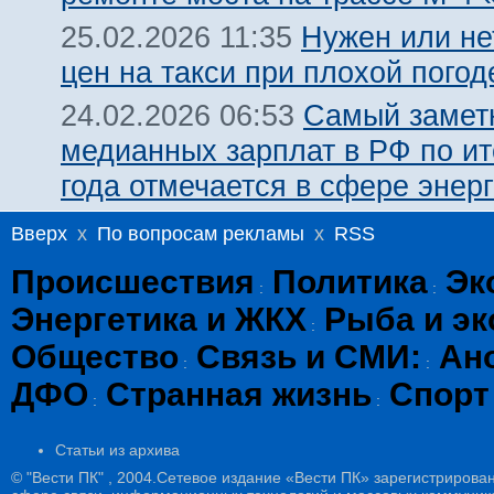
Нужен или не
25.02.2026 11:35
цен на такси при плохой погод
Самый замет
24.02.2026 06:53
медианных зарплат в РФ по ит
года отмечается в сфере энерг
Вверх
x
По вопросам рекламы
x
RSS
Происшествия
Политика
Эк
:
:
Энергетика и ЖКХ
Рыба и эк
:
Общество
Связь и СМИ:
Ан
:
:
ДФО
Странная жизнь
Спорт
:
:
Статьи из архива
© "Вести ПК" , 2004.Сетевое издание «Вести ПК» зарегистрирова