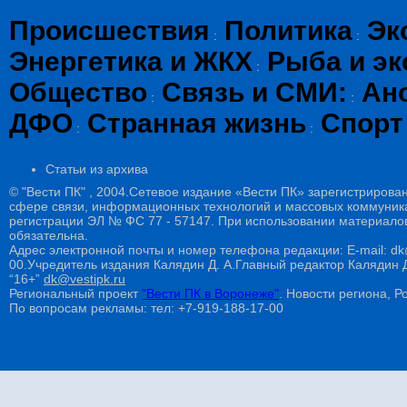
Происшествия
Политика
Эк
:
:
Энергетика и ЖКХ
Рыба и эк
:
Общество
Связь и СМИ:
Ан
:
:
ДФО
Странная жизнь
Спорт
:
:
Статьи из архива
© "Вести ПК" , 2004.Сетевое издание «Вести ПК» зарегистрирова
сфере связи, информационных технологий и массовых коммуникац
регистрации ЭЛ № ФС 77 - 57147. При использовании материалов
обязательна.
Адрес электронной почты и номер телефона редакции: E-mail: dk@
00.Учредитель издания Калядин Д. А.Главный редактор Калядин
“16+”
dk@vestipk.ru
Региональный проект
"Вести ПК в Воронеже"
. Новости региона, Ро
По вопросам рекламы: тел: +7-919-188-17-00