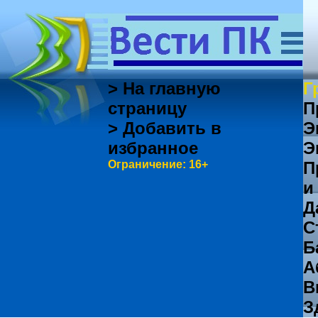
> На главную
Г
страницу
П
> Добавить в
Э
избранное
Э
Ограничение: 16+
П
и
Д
С
Б
А
В
З