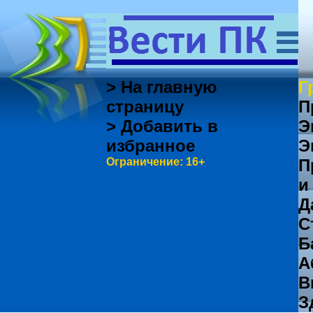
> На главную
Г
страницу
П
> Добавить в
Э
избранное
Э
Ограничение: 16+
П
и
Д
С
Б
А
В
З