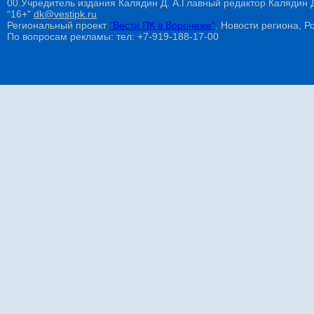
00.Учредитель издания Калядин Д. А.Главный редактор Калядин
“16+”
dk@vestipk.ru
Региональный проект
"Вести ПК в Воронеже"
. Новости региона, Ро
По вопросам рекламы: тел: +7-919-188-17-00