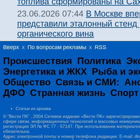
топлива сформированы на Са
В Москве вп
23.06.2026 07:44
представили эталонный стенд 
органического вина
Вверх
x
По вопросам рекламы
x
RSS
Происшествия
Политика
Эк
:
:
Энергетика и ЖКХ
Рыба и эк
:
Общество
Связь и СМИ:
Ан
:
:
ДФО
Странная жизнь
Спорт
:
:
Статьи из архива
© "Вести ПК" , 2004.Сетевое издание «Вести ПК» зарегистрирова
сфере связи, информационных технологий и массовых коммуникац
регистрации ЭЛ № ФС 77 - 57147. При использовании материалов
обязательна.
Адрес электронной почты и номер телефона редакции: E-mail: dk@