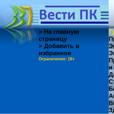
> На главную
Г
страницу
П
> Добавить в
Э
избранное
Э
Ограничение: 16+
П
и
Д
С
Б
А
В
З