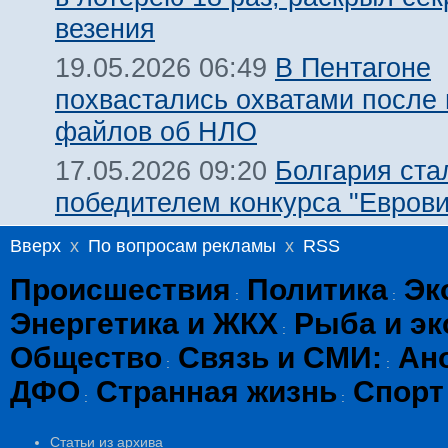
везения
В Пентагоне
19.05.2026 06:49
похвастались охватами после
файлов об НЛО
Болгария ста
17.05.2026 09:20
победителем конкурса "Евров
Вверх
x
По вопросам рекламы
x
RSS
Происшествия
Политика
Эк
:
:
Энергетика и ЖКХ
Рыба и эк
:
Общество
Связь и СМИ:
Ан
:
:
ДФО
Странная жизнь
Спорт
:
:
Статьи из архива