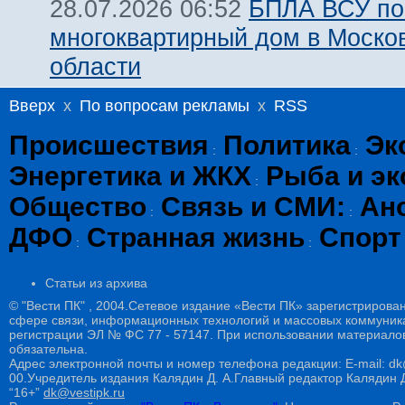
БПЛА ВСУ по
28.07.2026 06:52
многоквартирный дом в Моско
области
Вверх
x
По вопросам рекламы
x
RSS
Происшествия
Политика
Эк
:
:
Энергетика и ЖКХ
Рыба и эк
:
Общество
Связь и СМИ:
Ан
:
:
ДФО
Странная жизнь
Спорт
:
:
Статьи из архива
© "Вести ПК" , 2004.Сетевое издание «Вести ПК» зарегистрирова
сфере связи, информационных технологий и массовых коммуникац
регистрации ЭЛ № ФС 77 - 57147. При использовании материалов
обязательна.
Адрес электронной почты и номер телефона редакции: E-mail: dk@
00.Учредитель издания Калядин Д. А.Главный редактор Калядин
“16+”
dk@vestipk.ru