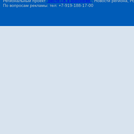
Региональный проект
"Вести ПК в Воронеже"
. Новости региона, Ро
По вопросам рекламы: тел: +7-919-188-17-00