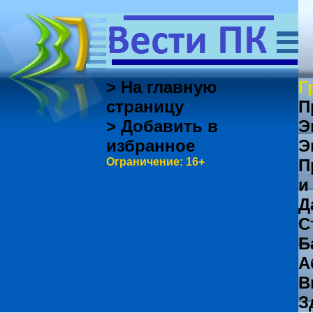
> На главную
Г
страницу
П
> Добавить в
Э
избранное
Э
Ограничение: 16+
П
и
Д
С
Б
А
В
З