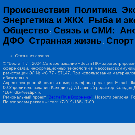
Происшествия
Политика
Эк
:
:
Энергетика и ЖКХ
Рыба и эк
:
Общество
Связь и СМИ:
Ан
:
:
ДФО
Странная жизнь
Спорт
:
:
Статьи из архива
© "Вести ПК" , 2004.Сетевое издание «Вести ПК» зарегистрирова
сфере связи, информационных технологий и массовых коммуникац
регистрации ЭЛ № ФС 77 - 57147. При использовании материалов
обязательна.
Адрес электронной почты и номер телефона редакции: E-mail: dk@
00.Учредитель издания Калядин Д. А.Главный редактор Калядин
“16+”
dk@vestipk.ru
Региональный проект
"Вести ПК в Воронеже"
. Новости региона, Ро
По вопросам рекламы: тел: +7-919-188-17-00