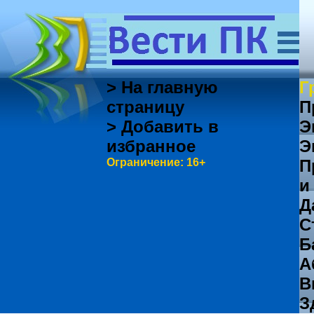
> На главную
Г
страницу
П
> Добавить в
Э
избранное
Э
Ограничение: 16+
П
и
Д
С
Б
А
В
З