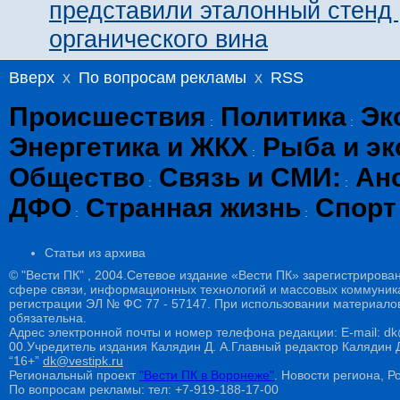
представили эталонный стенд 
органического вина
Вверх
x
По вопросам рекламы
x
RSS
Происшествия
Политика
Эк
:
:
Энергетика и ЖКХ
Рыба и эк
:
Общество
Связь и СМИ:
Ан
:
:
ДФО
Странная жизнь
Спорт
:
:
Статьи из архива
© "Вести ПК" , 2004.Сетевое издание «Вести ПК» зарегистрирова
сфере связи, информационных технологий и массовых коммуникац
регистрации ЭЛ № ФС 77 - 57147. При использовании материалов
обязательна.
Адрес электронной почты и номер телефона редакции: E-mail: dk@
00.Учредитель издания Калядин Д. А.Главный редактор Калядин
“16+”
dk@vestipk.ru
Региональный проект
"Вести ПК в Воронеже"
. Новости региона, Ро
По вопросам рекламы: тел: +7-919-188-17-00