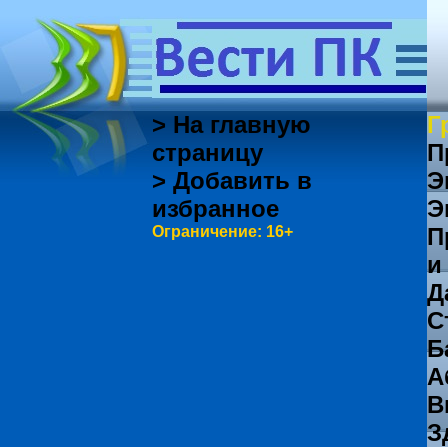
> На главную
Г
страницу
П
> Добавить в
Э
избранное
Э
Ограничение: 16+
П
и
Д
С
Б
А
В
З