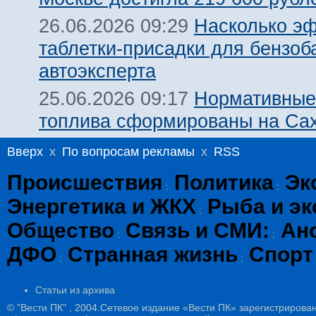
Насколько э
26.06.2026 09:29
таблетки-присадки для бензоб
автоэксперта
Нормативные
25.06.2026 09:17
топлива сформированы на Са
Вверх
x
По вопросам рекламы
x
RSS
Происшествия
Политика
Эк
:
:
Энергетика и ЖКХ
Рыба и эк
:
Общество
Связь и СМИ:
Ан
:
:
ДФО
Странная жизнь
Спорт
:
:
Статьи из архива
© "Вести ПК" , 2004.Сетевое издание «Вести ПК» зарегистрирова