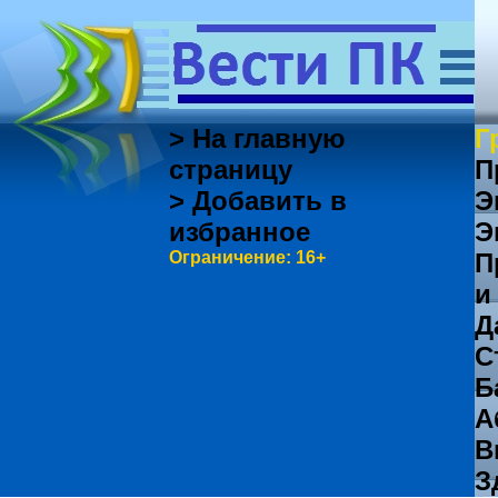
> На главную
Г
страницу
П
> Добавить в
Э
избранное
Э
Ограничение: 16+
П
и
Д
С
Б
А
В
З