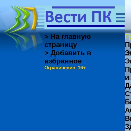
> На главную
Г
страницу
П
> Добавить в
Э
избранное
Э
Ограничение: 16+
П
и
Д
С
Б
А
В
З