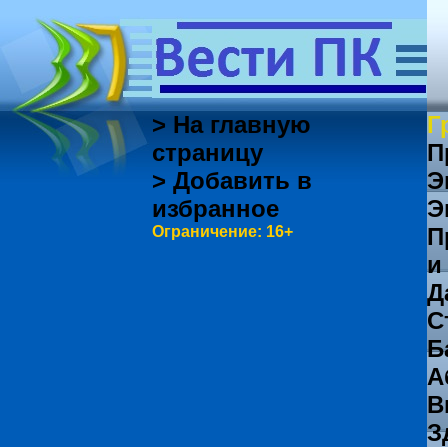
> На главную
Г
страницу
П
> Добавить в
Э
избранное
Э
Ограничение: 16+
П
и
Д
С
Б
А
В
З