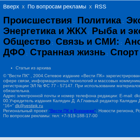
Вверх
x
По вопросам рекламы
x
RSS
Происшествия
Политика
Эк
:
:
Энергетика и ЖКХ
Рыба и эк
:
Общество
Связь и СМИ:
Ан
:
:
ДФО
Странная жизнь
Спорт
:
:
Статьи из архива
© "Вести ПК" , 2004.Сетевое издание «Вести ПК» зарегистрирова
сфере связи, информационных технологий и массовых коммуникац
регистрации ЭЛ № ФС 77 - 57147. При использовании материалов
обязательна.
Адрес электронной почты и номер телефона редакции: E-mail: dk@
00.Учредитель издания Калядин Д. А.Главный редактор Калядин
“16+”
dk@vestipk.ru
Региональный проект
"Вести ПК в Воронеже"
. Новости региона, Ро
По вопросам рекламы: тел: +7-919-188-17-00