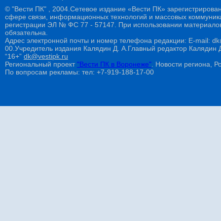
© "Вести ПК" , 2004.Сетевое издание «Вести ПК» зарегистрирова
сфере связи, информационных технологий и массовых коммуникац
регистрации ЭЛ № ФС 77 - 57147. При использовании материалов
обязательна.
Адрес электронной почты и номер телефона редакции: E-mail: dk@
00.Учредитель издания Калядин Д. А.Главный редактор Калядин
“16+”
dk@vestipk.ru
Региональный проект
"Вести ПК в Воронеже"
. Новости региона, Ро
По вопросам рекламы: тел: +7-919-188-17-00