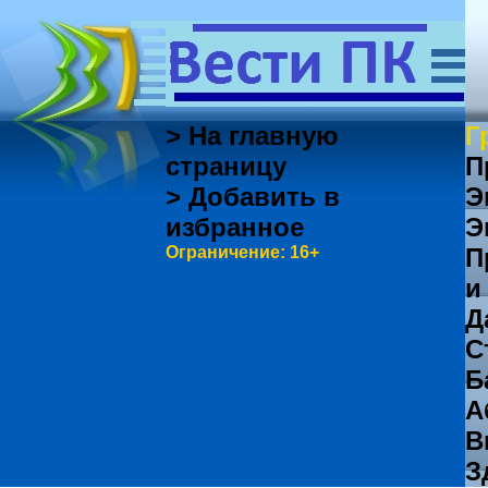
> На главную
Г
страницу
П
> Добавить в
Э
избранное
Э
Ограничение: 16+
П
и
Д
С
Б
А
В
З