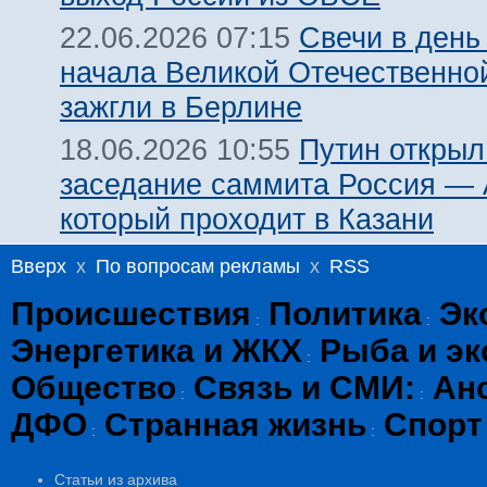
Свечи в день
22.06.2026 07:15
начала Великой Отечественно
зажгли в Берлине
Путин открыл
18.06.2026 10:55
заседание саммита Россия —
который проходит в Казани
Вверх
x
По вопросам рекламы
x
RSS
Происшествия
Политика
Эк
:
:
Энергетика и ЖКХ
Рыба и эк
:
Общество
Связь и СМИ:
Ан
:
:
ДФО
Странная жизнь
Спорт
:
:
Статьи из архива